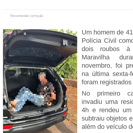
Recomendar correção
Um homem de 41 
Polícia Civil co
dois roubos 
Maravilha d
novembro, foi pr
na última sexta-f
foram registrados
No primeiro ca
invadiu uma resi
4h e rendeu um 
subtraiu objetos 
além do veículo d