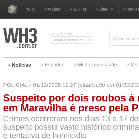
WH3
> O Líder
> 103 FM
> Líder FM
> Raio d
VOCÊ ESTÁ EM:
São Miguel do Oeste - SC
> Esportes
> Medicina e saúde
> Mom
+ Notícias
POLICIAL - 01/12/2025 11:27
(atualizado em 01/12/20
Suspeito por dois roubos 
em Maravilha é preso pela Po
Crimes ocorreram nos dias 13 e 17 d
suspeito possui vasto histórico crimina
e tentativa de homicídio