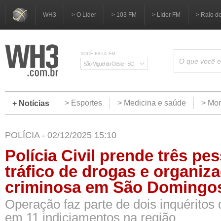
WH3
> O Líder
> 103 FM
> Líder FM
> Raio d
VOCÊ ESTÁ EM:
São Miguel do Oeste - SC
> Esportes
> Medicina e saúde
> Mom
+ Notícias
POLÍCIA - 02/12/2025 15:10
Polícia Civil prende três pe
tráfico de drogas e organiz
criminosa em São Domingo
Operação faz parte de dois inquéritos 
em 11 indiciamentos na região