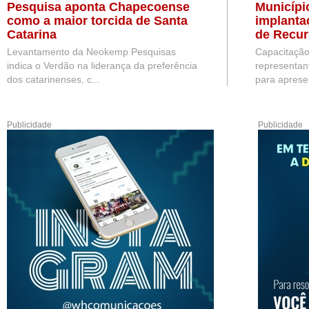
Pesquisa aponta Chapecoense
Municípi
como a maior torcida de Santa
implanta
Catarina
de Recu
Levantamento da Neokemp Pesquisas
Capacitação
indica o Verdão na liderança da preferência
representan
dos catarinenses, c...
para apresen
Publicidade
Publicidade