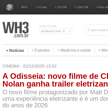
WH3
> O Líder
> 103 FM
> Líder FM
> Raio d
VOCÊ ESTÁ EM:
São Miguel do Oeste - SC
> Esportes
> Medicina e saúde
> Mom
+ Notícias
CINEMA - 22/12/2025 13:52
A Odisseia: novo filme de C
Nolan ganha trailer eletrizan
O novo filme protagonizado por Matt
uma experiência eletrizante e é um d
do anos de 2026