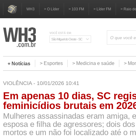
WH3
> O Líder
> 103 FM
> Líder FM
> Raio d
VOCÊ ESTÁ EM:
São Miguel do Oeste - SC
> Esportes
> Medicina e saúde
> Mom
+ Notícias
VIOLÊNCIA - 10/01/2026 10:41
Em apenas 10 dias, SC regis
feminicídios brutais em 202
Mulheres assassinadas eram amiga, 
esposa e filha de agressores; dois dos
mortos e um não foi localizado até o