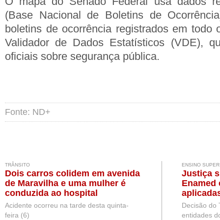
O mapa do Senado Federal usa dados r
(Base Nacional de Boletins de Ocorrência)
boletins de ocorrência registrados em todo 
Validador de Dados Estatísticos (VDE), qu
oficiais sobre segurança pública.
Fonte: ND+
TRÂNSITO
ENSINO SUPER
Dois carros colidem em avenida
Justiça 
de Maravilha e uma mulher é
Enamed e
conduzida ao hospital
aplicada
Medicina
Acidente ocorreu na tarde desta quinta-
Decisão do 
feira (6)
entidades d