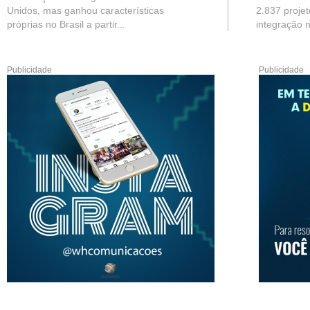
Unidos, mas ganhou características
2.837 projet
próprias no Brasil a partir...
integração n
Publicidade
Publicidade