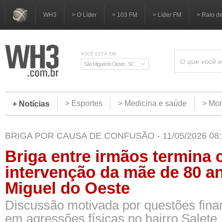
WH3
> O Líder
> 103 FM
> Líder FM
> Raio d
VOCÊ ESTÁ EM:
São Miguel do Oeste - SC
> Esportes
> Medicina e saúde
> Mom
+ Notícias
BRIGA POR CAUSA DE CONFUSÃO - 11/05/2026 08:
Briga entre irmãos termina
intervenção da mãe de 80 a
Miguel do Oeste
Discussão motivada por questões fina
em agressões físicas no bairro Salete