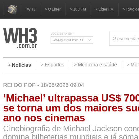
WH3
> O Líder
> 103 FM
> Líder FM
> Raio d
VOCÊ ESTÁ EM:
São Miguel do Oeste - SC
> Esportes
> Medicina e saúde
> Mom
+ Notícias
REI DO POP - 18/05/2026 09:04
‘Michael’ ultrapassa US$ 70
se torna um dos maiores s
ano nos cinemas
Cinebiografia de Michael Jackson conq
domina bilheterias mundiais e já som