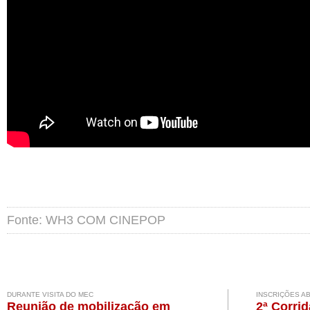
Fonte: WH3 COM CINEPOP
DURANTE VISITA DO MEC
INSCRIÇÕES A
Reunião de mobilização em
2ª Corri