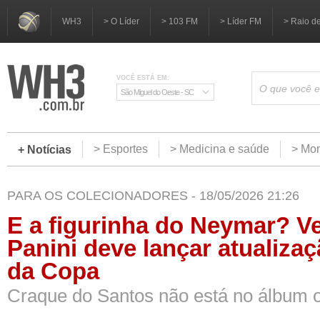
WH3
> O Líder
> 103 FM
> Líder FM
> Raio d
VOCÊ ESTÁ EM:
São Miguel do Oeste - SC
> Esportes
> Medicina e saúde
> Mom
+ Notícias
PARA OS COLECIONADORES - 18/05/2026 21:26
E a figurinha do Neymar? V
Panini deve lançar atualiza
da Copa
Craque do Santos não está no álbum of