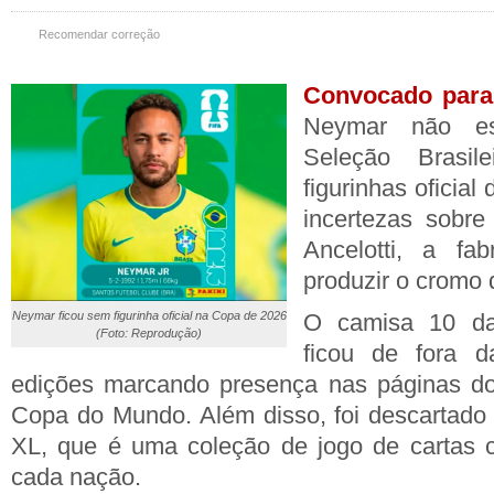
Recomendar correção
Convocado para
Neymar não e
Seleção Brasi
figurinhas oficia
incertezas sobre
Ancelotti, a fab
produzir o cromo 
O camisa 10 da 
Neymar ficou sem figurinha oficial na Copa de 2026
(Foto: Reprodução)
ficou de fora d
edições marcando presença nas páginas do
Copa do Mundo. Além disso, foi descartado
XL, que é uma coleção de jogo de cartas 
cada nação.