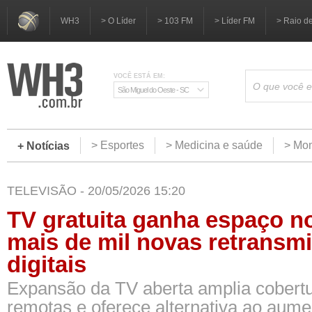
WH3
> O Líder
> 103 FM
> Líder FM
> Raio d
VOCÊ ESTÁ EM:
São Miguel do Oeste - SC
> Esportes
> Medicina e saúde
> Mom
+ Notícias
TELEVISÃO - 20/05/2026 15:20
TV gratuita ganha espaço n
mais de mil novas retransm
digitais
Expansão da TV aberta amplia cobert
remotas e oferece alternativa ao aume