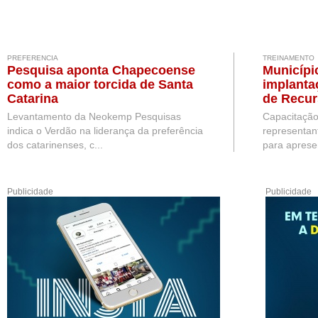
PREFERENCIA
TREINAMENTO
Pesquisa aponta Chapecoense
Municípi
como a maior torcida de Santa
implanta
Catarina
de Recu
Levantamento da Neokemp Pesquisas
Capacitação
indica o Verdão na liderança da preferência
representan
dos catarinenses, c...
para apresen
Publicidade
Publicidade