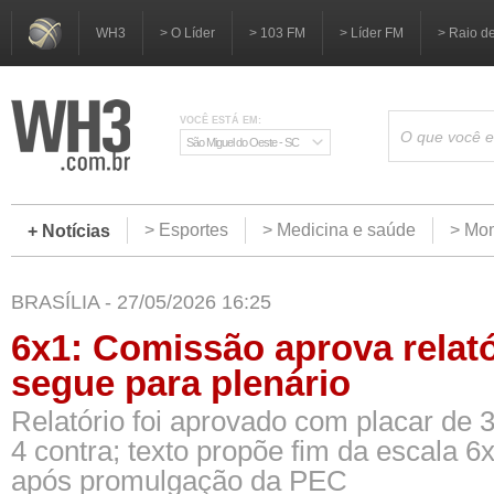
WH3
> O Líder
> 103 FM
> Líder FM
> Raio d
VOCÊ ESTÁ EM:
São Miguel do Oeste - SC
> Esportes
> Medicina e saúde
> Mom
+ Notícias
BRASÍLIA - 27/05/2026 16:25
6x1: Comissão aprova relató
segue para plenário
Relatório foi aprovado com placar de 3
4 contra; texto propõe fim da escala 6
após promulgação da PEC