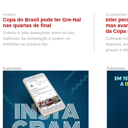
FUTEBOL
CLASSIFICADO
Copa do Brasil pode ter Gre-Nal
Inter per
nas quartas de final
mas avan
da Copa 
Grêmio e Inter avançaram entre os oito
melhores da competição e podem se
Colorado fo
enfrentar na próxima fas...
Itaquera, ma
graças à vitó
Publicidade
Publicidade