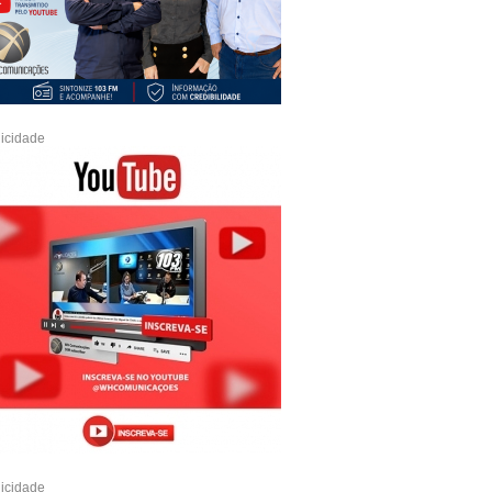
icidade
icidade