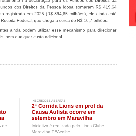
iretamente na declaração para os Fundos dos Direitos da
Fundos dos Direitos da Pessoa Idosa somaram R$ 419,64
ao registrado em 2025 (R$ 394,65 milhões), ele ainda está
 Receita Federal, que chega a cerca de R$ 16,7 bilhões.
ntes ainda podem utilizar esse mecanismo para direcionar
is, sem qualquer custo adicional.
INSCRIÇÕES ABERTAS
2ª Corrida Lions em prol da
uto
Causa Autista ocorre em
na
setembro em Maravilha
ta
4 de
Iniciativa é realizada pelo Lions Clube
Maravilha TEAcolhe