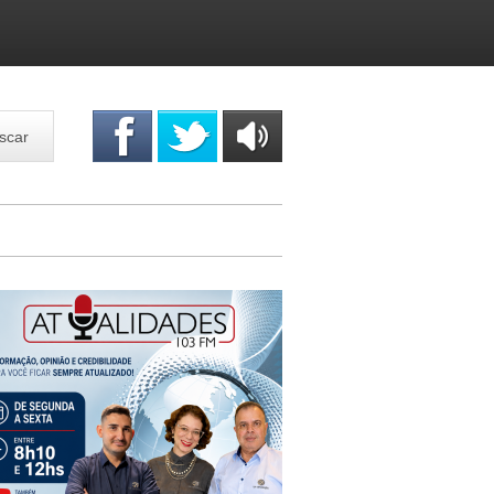
scar
OUÇA
ONLINE