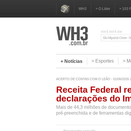
WH3
> O Líder
> 103 
VOCÊ ESTÁ EM:
São Miguel do Oeste - 
> Esportes
> M
+ Notícias
ACERTO DE CONTAS COM O LEÃO - 01/06/2026 
Receita Federal re
declarações do I
Mais de 44,3 milhões de documentos
pré-preenchida e de ferramentas digi