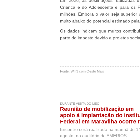
Em 2026, as destinações realizadas d
Criança e do Adolescente e para os 
milhões. Embora o valor seja superior 
muito abaixo do potencial estimado pela
Os dados indicam que muitos contribui
parte do imposto devido a projetos socia
Fonte: WH3 com Oeste Mais
DURANTE VISITA DO MEC
Reunião de mobilização em
apoio à implantação do Instit
Federal em Maravilha ocorre 
próxima semana, durante visi
Encontro será realizado na manhã de 1
de representantes do MEC
agosto, no auditório da AMERIOS