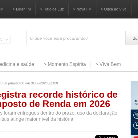
FM
> Líder FM
> Raio de Luz
> Nova FM
> Ouça ao Vivo
Bu
SC
edicina e saúde
> Momento Espírita
> Viva Bem
20:56
(atualizado em 01/06/2026 21:03)
gistra recorde histórico de
mposto de Renda em 2026
 foram entregues dentro do prazo; uso da declaração
tais atinge maior nível da história