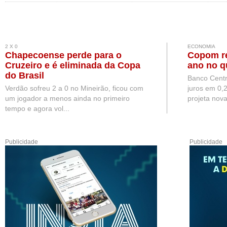
2 X 0
ECONOMIA
Chapecoense perde para o
Copom re
Cruzeiro e é eliminada da Copa
ano no q
do Brasil
Banco Centr
Verdão sofreu 2 a 0 no Mineirão, ficou com
juros em 0,
um jogador a menos ainda no primeiro
projeta nova
tempo e agora vol...
Publicidade
Publicidade