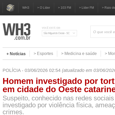
WH3
> O Líder
> 103 FM
> Líder FM
> Raio d
VOCÊ ESTÁ EM:
São Miguel do Oeste - SC
> Esportes
> Medicina e saúde
> Mom
+ Notícias
POLÍCIA - 03/06/2026 02:54
(atualizado em 03/06/202
Homem investigado por tort
em cidade do Oeste catarin
Suspeito, conhecido nas redes sociais
investigado por violência física, amea
crimes.