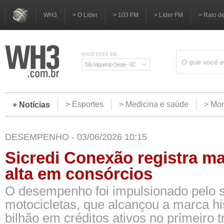
WH3
> O Líder
> 103 FM
> Líder FM
> Raio d
VOCÊ ESTÁ EM:
São Miguel do Oeste - SC
> Esportes
> Medicina e saúde
> Mom
+ Notícias
DESEMPENHO - 03/06/2026 10:15
Sicredi Conexão registra m
alta em consórcios
O desempenho foi impulsionado pelo 
motocicletas, que alcançou a marca hi
bilhão em créditos ativos no primeiro 