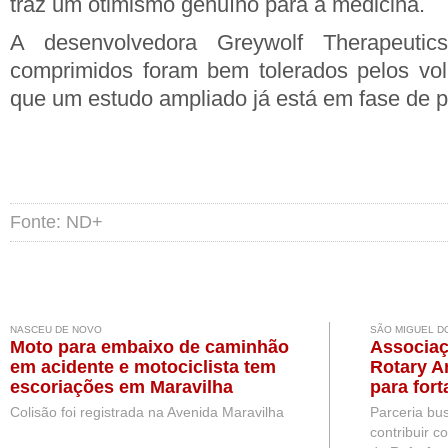
traz um otimismo genuíno para a medicina.
A desenvolvedora Greywolf Therapeuti
comprimidos foram bem tolerados pelos vol
que um estudo ampliado já está em fase de 
Fonte: ND+
NASCEU DE NOVO
SÃO MIGUEL D
Moto para embaixo de caminhão
Associaç
em acidente e motociclista tem
Rotary A
escoriações em Maravilha
para for
pessoas
Colisão foi registrada na Avenida Maravilha
Parceria bu
Miguel d
contribuir c