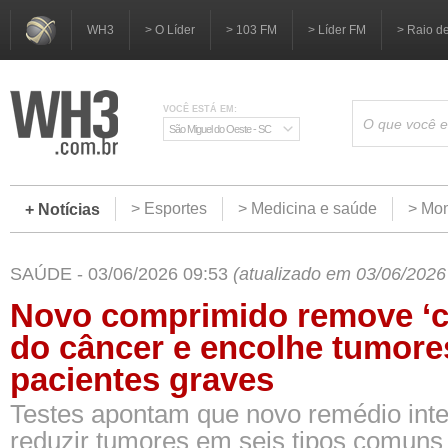
WH3
> O Líder
> 103 FM
> Líder FM
> Raio d
VOCÊ ESTÁ EM:
São Miguel do Oeste - SC
> Esportes
> Medicina e saúde
> Mom
+ Notícias
SAÚDE - 03/06/2026 09:53
(atualizado em 03/06/2026
Novo comprimido remove ‘ca
do câncer e encolhe tumor
pacientes graves
Testes apontam que novo remédio inte
reduzir tumores em seis tipos comuns