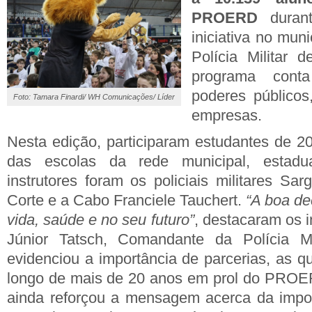
PROERD
duran
iniciativa no mun
Polícia Militar 
programa con
poderes públicos
Foto: Tamara Finardi/ WH Comunicações/ Líder
empresas.
Nesta edição, participaram estudantes de 2
das escolas da rede municipal, estadua
instrutores foram os policiais militares Sa
Corte e a Cabo Franciele Tauchert.
“A boa de
vida, saúde e no seu futuro”
, destacaram os i
Júnior
Tatsch
, Comandante da Polícia Mi
evidenciou a importância de parcerias, as q
longo de mais de 20 anos em prol do PROER
ainda reforçou a mensagem acerca da impor