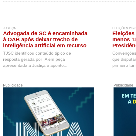
JUSTIÇA
ELEIÇÕES 202
Advogada de SC é encaminhada
Eleições 
à OAB após deixar trecho de
menos 13
inteligência artificial em recurso
Presidên
TJSC identificou conteúdo típico de
Convenções 
resposta gerada por IA em peça
que disputar
apresentada à Justiça e aponto...
primeiro turn
Publicidade
Publicidade