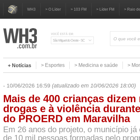
WH3
> O Líder
> 103 FM
> Líder FM
> Raio d
VOCÊ ESTÁ EM:
São Miguel do Oeste - SC
> Esportes
> Medicina e saúde
> Mom
+ Notícias
- 10/06/2026 16:59
(atualizado em 10/06/2026 18:00)
Mais de 400 crianças dizem
drogas e à violência durant
do PROERD em Maravilha
Em 26 anos do projeto, o município já 
de 10 mil pessoas formadas pelo prog