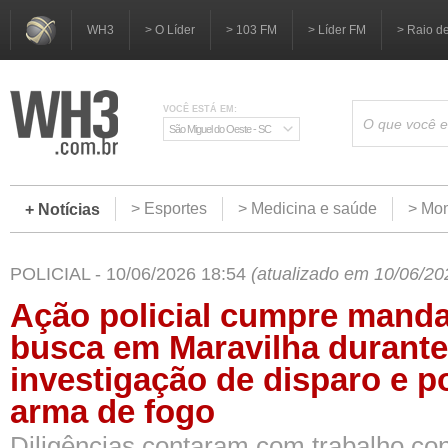
WH3
> O Líder
> 103 FM
> Líder FM
> Raio d
VOCÊ ESTÁ EM:
São Miguel do Oeste - SC
> Esportes
> Medicina e saúde
> Mom
+ Notícias
POLICIAL - 10/06/2026 18:54
(atualizado em 10/06/20
Ação policial cumpre mand
busca em Maravilha durante
investigação de disparo e po
arma de fogo
Diligências contaram com trabalho con