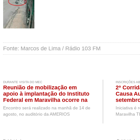
Fonte: Marcos de Lima / Rádio 103 FM
DURANTE VISITA DO MEC
INSCRIÇÕES A
Reunião de mobilização em
2ª Corri
apoio à implantação do Instituto
Causa Au
Federal em Maravilha ocorre na
setembro
próxima semana, durante visita
Encontro será realizado na manhã de 14 de
Iniciativa é
de representantes do MEC
agosto, no auditório da AMERIOS
Maravilha T