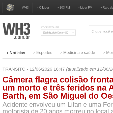
WH3
> O Líder
> 103 FM
> Líder FM
> Raio d
VOCÊ ESTÁ EM:
São Miguel do Oeste - SC
> Esportes
> Medicina e saúde
> Mom
+ Notícias
TRÂNSITO - 12/06/2026 16:47
(atualizado em 12/06/2
Câmera flagra colisão front
um morto e três feridos na 
Barth, em São Miguel do Oe
Acidente envolveu um Lifan e uma For
motorista de 20 anos morreu no local 