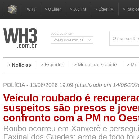
WH3
> O Líder
> 103 FM
> Líder FM
> Raio d
VOCÊ ESTÁ EM:
São Miguel do Oeste - SC
> Esportes
> Medicina e saúde
> Mom
+ Notícias
POLÍCIA - 13/06/2026 19:09
(atualizado em 14/06/202
Veículo roubado é recupera
suspeitos são presos e jov
confronto com a PM no Oes
Roubo ocorreu em Xanxerê e persegu
Faxinal dos Guedes; arma de fogo foi 