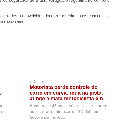
as de segurança do Brasil, Paraguai e Argentina no combate
car todos os envolvidos, localizar os criminosos e calcular o
iras atacadas.
TRÂNSITO
Motorista perde controle do
s
carro em curva, roda na pista,
atinge e mata motociclista em
rodovia de SC
va
Homem, de 47 anos, não resistiu e morreu
o de
no local; acidente ocorreu SC-350, em
Ituporanga, no Alt...