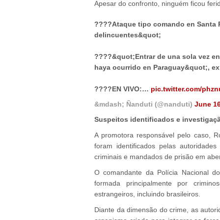
Apesar do confronto, ninguém ficou feri
????Ataque tipo comando en Santa Ri
delincuentes&quot;
????️&quot;Entrar de una sola vez en
haya ocurrido en Paraguay&quot;, exp
????EN VIVO:…
pic.twitter.com/phz
&mdash; Ñanduti (@nanduti)
June 16
Suspeitos identificados e investiga
A promotora responsável pelo caso, R
foram identificados pelas autoridad
criminais e mandados de prisão em aber
O comandante da Polícia Nacional do 
formada principalmente por crimino
estrangeiros, incluindo brasileiros.
Diante da dimensão do crime, as autori