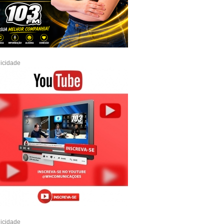
icidade
icidade