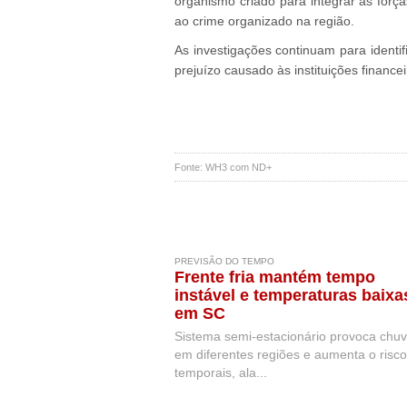
organismo criado para integrar as forç
ao crime organizado na região.
As investigações continuam para identifi
prejuízo causado às instituições finance
Fonte: WH3 com ND+
PREVISÃO DO TEMPO
Frente fria mantém tempo
instável e temperaturas baixa
em SC
Sistema semi-estacionário provoca chu
em diferentes regiões e aumenta o risc
temporais, ala...