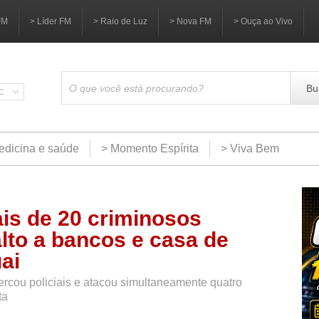
FM
> Líder FM
> Raio de Luz
> Nova FM
> Ouça ao Vivo
Bu
SC
edicina e saúde
> Momento Espírita
> Viva Bem
is de 20 criminosos
lto a bancos e casa de
ai
ercou policiais e atacou simultaneamente quatro
ta