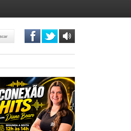
scar
OUÇA
ONLINE