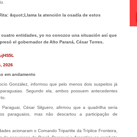
do.
ta: &quot;Llama la atención la osadía de estos
 cuatro entidades, yo no conozco una situación así que
resó el gobernador de Alto Paraná, César Torres.
nujHS5L
, 2026
ção em andamento
ocío González, informou que pelo menos dois suspeitos já
es paraguaias. Segundo ela, ambos possuem antecedentes
to.
Paraguai, César Silguero, afirmou que a quadrilha seria
sos paraguaios, mas não descartou a participação de
dades acionaram o Comando Tripartite da Tríplice Fronteira,