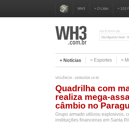
WH3
> O Líder
> 103 
VOCÊ ESTÁ EM:
São Miguel do Oeste - 
> Esportes
> M
+ Notícias
VIOLÊNCIA - 16/06/2026 14:30
Quadrilha com ma
realiza mega-assa
câmbio no Paragu
Grupo armado utilizou explosivos, c
instituições financeiras em Santa Ri