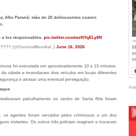
ta, Alto Paraná: más de 20 delincuentes usaron
o.
 a los responsables.
pic.twitter.com/wzNYqELy8N
TR
 ???? (@CronicaMundial_)
June 16, 2026
M
e
m
iminosa foi executada em aproximadamente 10 a 15 minutos.
 da cidade e incendiaram dois veículos em locais diferentes
e segurança e atrasar uma eventual perseguição.
Publ
taque
 realizavam patrulhamento no centro de Santa Rita foram
al, os agentes foram cercados pelos criminosos e um dos
lguns instantes. Os outros três policiais reagiram e trocaram