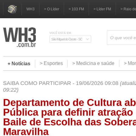
WH3
> O Líder
> 103 FM
> Líder FM
> Raio d
VOCÊ ESTÁ EM:
São Miguel do Oeste - SC
> Esportes
> Medicina e saúde
> Mom
+ Notícias
SAIBA COMO PARTICIPAR - 19/06/2026 09:08
(atual
09:22)
Departamento de Cultura ab
Pública para definir atração
Baile de Escolha das Sober
Maravilha