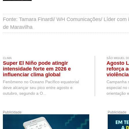
Fonte: Tamara Finardi/ WH Comunicações/ Líder com 
de Maravilha
CLIMA
SÃO MIGUEL D
Super El Niño pode atingir
Agosto L
intensidade forte em 2026 e
reforça 
influenciar clima global
violênci
São Migu
Fenômeno no Oceano Pacífico equatorial
Campanha n
deve alcançar seu pico entre agosto e
especial no
outubro, segundo a O...
orientação e 
Publicidade
Publicidade