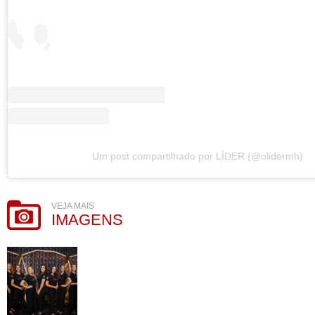
Um post compartilhado por LÍDER (@olidermh)
VEJA MAIS
IMAGENS