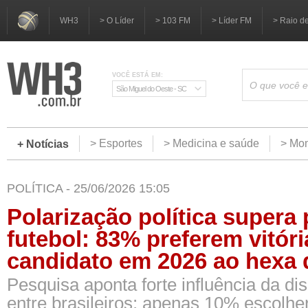
WH3
> O Líder
> 103 FM
> Líder FM
> Raio d
VOCÊ ESTÁ EM:
São Miguel do Oeste - SC
> Esportes
> Medicina e saúde
> Mom
+ Notícias
POLÍTICA - 25/06/2026 15:05
Polarização política supera 
futebol: 83% preferem vitóri
candidato em 2026 ao hexa 
Pesquisa aponta forte influência da dis
entre brasileiros; apenas 10% escolhe