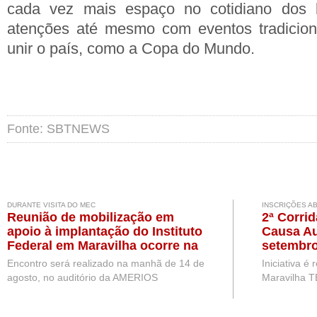
cada vez mais espaço no cotidiano dos bra
atenções até mesmo com eventos tradicio
unir o país, como a Copa do Mundo.
Fonte: SBTNEWS
DURANTE VISITA DO MEC
INSCRIÇÕES A
Reunião de mobilização em
2ª Corri
apoio à implantação do Instituto
Causa Au
Federal em Maravilha ocorre na
setembro
próxima semana, durante visita
Encontro será realizado na manhã de 14 de
Iniciativa é
de representantes do MEC
agosto, no auditório da AMERIOS
Maravilha T