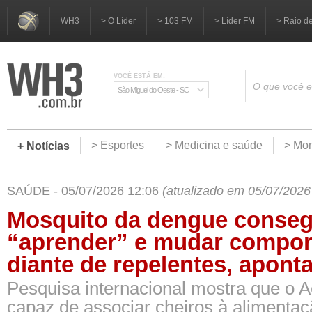
WH3
> O Líder
> 103 FM
> Líder FM
> Raio d
VOCÊ ESTÁ EM:
São Miguel do Oeste - SC
> Esportes
> Medicina e saúde
> Mom
+ Notícias
SAÚDE - 05/07/2026 12:06
(atualizado em 05/07/2026
Mosquito da dengue conse
“aprender” e mudar compo
diante de repelentes, apont
Pesquisa internacional mostra que o A
capaz de associar cheiros à alimentaç