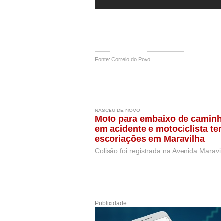
Fonte: Correio do Povo
NASCEU DE NOVO
Moto para embaixo de camin
em acidente e motociclista t
escoriações em Maravilha
Colisão foi registrada na Avenida Maravi
Publicidade