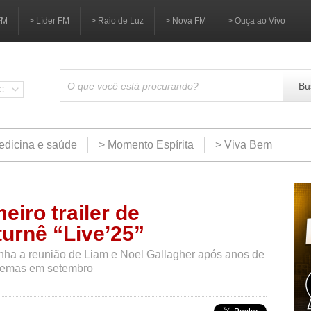
FM
> Líder FM
> Raio de Luz
> Nova FM
> Ouça ao Vivo
Bu
SC
edicina e saúde
> Momento Espírita
> Viva Bem
eiro trailer de
urnê “Live’25”
nha a reunião de Liam e Noel Gallagher após anos de
nemas em setembro