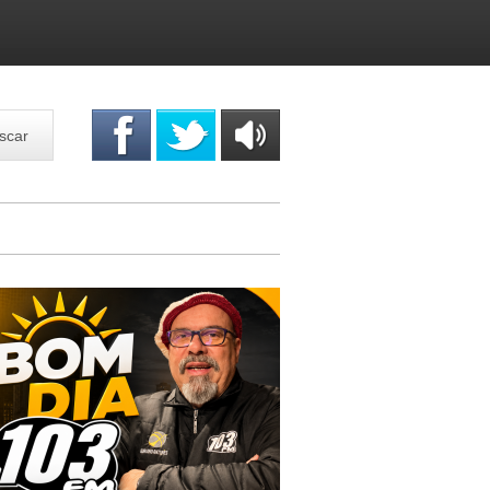
scar
OUÇA
ONLINE