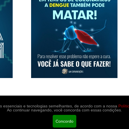
es essenciais e tecnologias semelhantes, de acordo com a nossa
Polít
Ao continuar navegando, você concorda com essas condições.
portes
Medicina e saúde
Contato
Concordo
ção.
Políticas de Privacidade