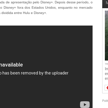
itada de apresentação pelo Disney+. Depois desse período, o
M
e no Disney+ fora dos Estados Unidos, enquanto no mercado
dividida entre Hulu e Disney+.
TRAGÉDIA NO TRÂNSITO - 04/08/20
Irmãos morrem atropelad
enquanto aguardavam ôn
escolar na BR-470 em S
Publ