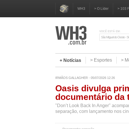
WH3
> O Líder
> 103 
VOCÊ ESTÁ EM:
São Miguel do Oeste - 
> Esportes
> M
+ Notícias
IRMÃOS GALLAGHER - 05/07/2026 12:26
Oasis divulga prim
documentário da t
"Don’t Look Back In Anger" acompa
separação, com lançamento nos ci