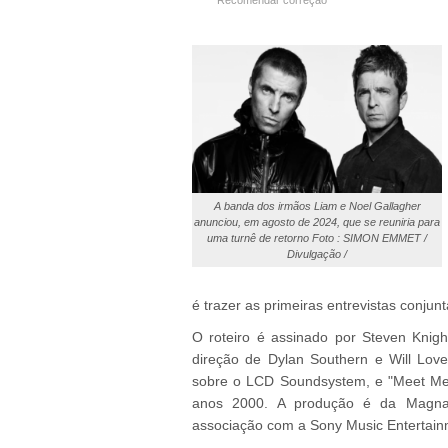
Recomendar correção
A banda dos irmãos Liam e Noel Gallagher
anunciou, em agosto de 2024, que se reuniria para
uma turnê de retorno Foto : SIMON EMMET /
Divulgação /
é trazer as primeiras entrevistas conju
O roteiro é assinado por Steven Knigh
direção de Dylan Southern e Will Love
sobre o LCD Soundsystem, e "Meet Me 
anos 2000. A produção é da Magna
associação com a Sony Music Entertain