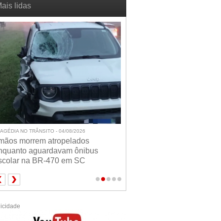
ais lidas
26
POLÍCIA - 04/08/2026
os
Motorista é preso com 93 quilos de
ibus
maconha após tentar fugir da PRF
C
na BR-163 em Guaraciaba
icidade