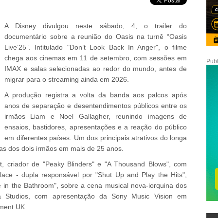
A Disney divulgou neste sábado, 4, o trailer do
documentário sobre a reunião do Oasis na turnê “Oasis
Live’25”. Intitulado "Don’t Look Back In Anger", o filme
chega aos cinemas em 11 de setembro, com sessões em
Publ
IMAX e salas selecionadas ao redor do mundo, antes de
migrar para o streaming ainda em 2026.
A produção registra a volta da banda aos palcos após
anos de separação e desentendimentos públicos entre os
irmãos Liam e Noel Gallagher, reunindo imagens de
ensaios, bastidores, apresentações e a reação do público
em diferentes países. Um dos principais atrativos do longa
ntas dos dois irmãos em mais de 25 anos.
t, criador de "Peaky Blinders" e "A Thousand Blows", com
lace - dupla responsável por "Shut Up and Play the Hits",
in the Bathroom", sobre a cena musical nova-iorquina dos
 Studios, com apresentação da Sony Music Vision em
ment UK.