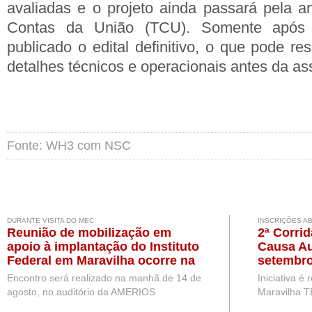
avaliadas e o projeto ainda passará pela an
Contas da União (TCU). Somente após 
publicado o edital definitivo, o que pode re
detalhes técnicos e operacionais antes da ass
Fonte: WH3 com NSC
DURANTE VISITA DO MEC
INSCRIÇÕES A
Reunião de mobilização em
2ª Corri
apoio à implantação do Instituto
Causa Au
Federal em Maravilha ocorre na
setembro
próxima semana, durante visita
Encontro será realizado na manhã de 14 de
Iniciativa é
de representantes do MEC
agosto, no auditório da AMERIOS
Maravilha T