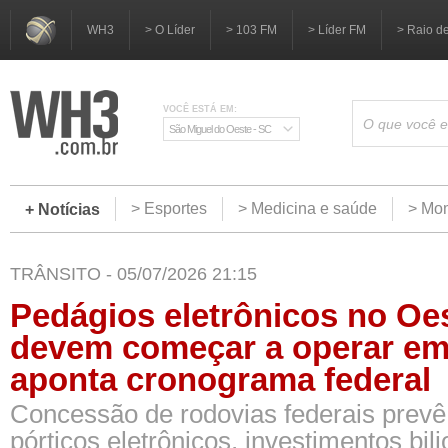
WH3
> O Líder
> 103 FM
> Líder FM
> Raio d
VOCÊ ESTÁ EM:
São Miguel do Oeste - SC
> Esportes
> Medicina e saúde
> Mom
+ Notícias
TRÂNSITO - 05/07/2026 21:15
Pedágios eletrônicos no Oe
devem começar a operar em
aponta cronograma federal
Concessão de rodovias federais prevê
pórticos eletrônicos, investimentos bili