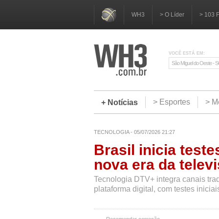
WH3
> O Líder
> 103 
VOCÊ ESTÁ EM:
São Miguel do Oeste - 
> Esportes
> M
+ Notícias
TECNOLOGIA - 05/07/2026 21:27
Brasil inicia test
nova era da telev
Tecnologia DTV+ integra canais trad
plataforma digital, com testes iniciai