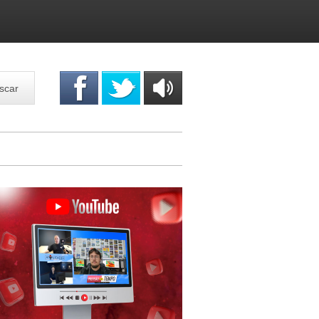
scar
OUÇA
ONLINE