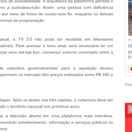
os de acessibilidade. A arquitetura da plataforma permite o
omo a audiodescrição. Assim, uma pessoa com deficiência
s por meio de fones de ouvido sem fio, enquanto os demais
icional da programação.
 atual, a TV 3.0 não pode ser recebida em televisores
PO
íveis. Para acessar o novo sinal, será necessário ter um
I
p
lizar uma set-top box, conversor externo conectado entre a
P
 subsídios governamentais para a aquisição desses
sponíveis no mercado têm preços estimados entre R$ 685 e
Publ
tapas. Após os testes nas três capitais, a cobertura deve ser
do o território nacional nos próximos anos.
ar a televisão aberta em uma plataforma mais interativa,
 reunindo entretenimento, informação e serviços públicos no
iros.