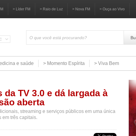
FM
> Líder FM
> Raio de Luz
> Nova FM
> Ouça ao Vivo
Bu
SC
edicina e saúde
> Momento Espírita
> Viva Bem
es da TV 3.0 e dá largada à
isão aberta
icionais, streaming e serviços públicos em uma única
s em três capitais.