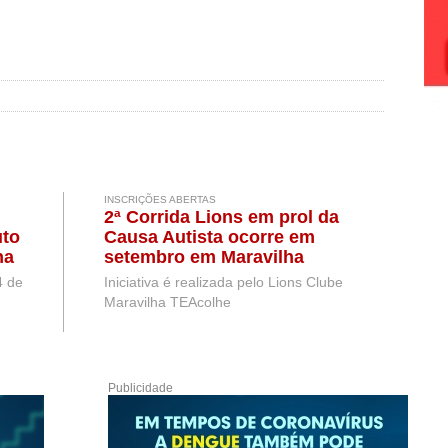
INSCRIÇÕES ABERTAS
2ª Corrida Lions em prol da
uto
Causa Autista ocorre em
na
setembro em Maravilha
ta
4 de
Iniciativa é realizada pelo Lions Clube
Maravilha TEAcolhe
Publicidade