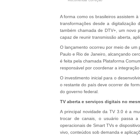
Recomendar correção
A forma como os brasileiros assistem à
transformações desde a digitalização d
também chamada de DTV+, um novo pad
capaz de reunir transmissão aberta, apli
O lançamento ocorreu por meio de um pr
Paulo e Rio de Janeiro, alcançando cerc
é feita pela chamada Plataforma Comum
responsável por coordenar a integração e
O investimento inicial para o desenvolv
o restante do país deve ocorrer de for
do governo federal.
TV aberta e serviços digitais no me
A principal novidade da TV 3.0 é a m
trocar de canais, o usuário passa a
operacionais de Smart TVs e dispositi
vivo, conteúdos sob demanda e aplicaçõe