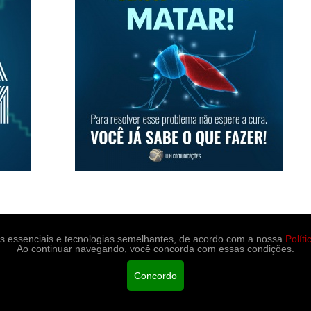
es essenciais e tecnologias semelhantes, de acordo com a nossa
Polít
Ao continuar navegando, você concorda com essas condições.
portes
Medicina e saúde
Contato
Concordo
ção.
Políticas de Privacidade