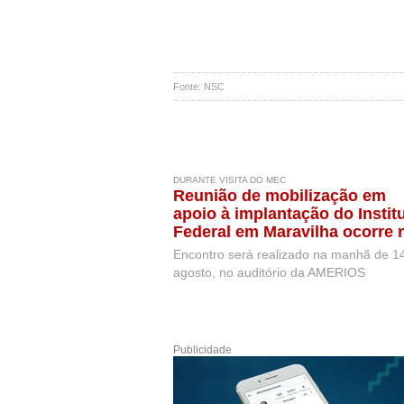
Fonte: NSC
DURANTE VISITA DO MEC
Reunião de mobilização em
apoio à implantação do Instit
Federal em Maravilha ocorre 
próxima semana, durante visi
Encontro será realizado na manhã de 1
de representantes do MEC
agosto, no auditório da AMERIOS
Publicidade