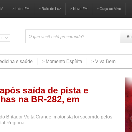
FM
> Líder FM
> Raio de Luz
> Nova FM
> Ouça ao Vivo
Bu
SC
edicina e saúde
> Momento Espírita
> Viva Bem
 após saída de pista e
chas na BR-282, em
o Britador Volta Grande; motorista foi socorrido pelos
tal Regional