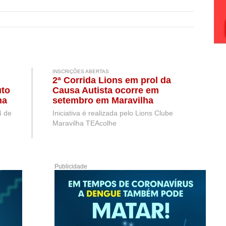
INSCRIÇÕES ABERTAS
2ª Corrida Lions em prol da
uto
Causa Autista ocorre em
na
setembro em Maravilha
ta
4 de
Iniciativa é realizada pelo Lions Clube
Maravilha TEAcolhe
Publicidade