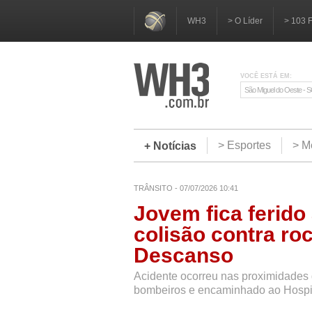
WH3
> O Líder
> 103 
VOCÊ ESTÁ EM:
São Miguel do Oeste - 
> Esportes
> M
+ Notícias
TRÂNSITO - 07/07/2026 10:41
Jovem fica ferido
colisão contra ro
Descanso
Acidente ocorreu nas proximidades d
bombeiros e encaminhado ao Hospi