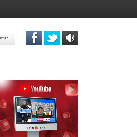
scar
OUÇA
ONLINE