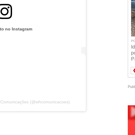
oto no Instagram
PO
I
p
P
Publ
 Comunicações (@whcomunicacoes)