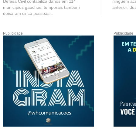
Defesa Civil contabiliza danos em 114
ninguém ace
municípios gaúchos; temporais também
anterior; du
deixaram cinco pessoas...
Publicidade
Publicidade