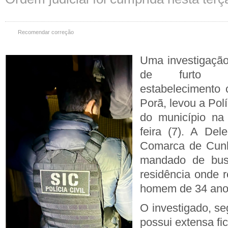
Recomendar correção
Uma
investigaçã
de furto pr
estabelecimento
Porã, levou a Políc
do município n
a
feira (7).
A
Dele
Comarca de Cun
mandado de bus
residência onde r
homem de 34 an
O investigado, se
possui extensa fi