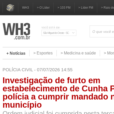
WH3
> O Líder
> 103 FM
> Líder FM
> Raio d
VOCÊ ESTÁ EM:
São Miguel do Oeste - SC
> Esportes
> Medicina e saúde
> Mom
+ Notícias
POLÍCIA CIVIL - 07/07/2026 14:55
Investigação de furto em
estabelecimento de Cunha P
polícia a cumprir mandado n
município
Ordem judicial foi cumprida nesta terça