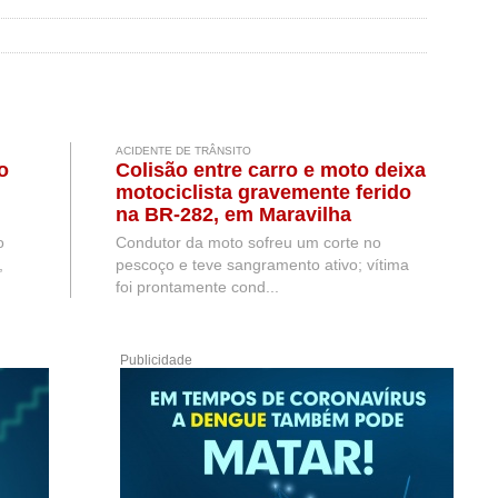
ACIDENTE DE TRÂNSITO
o
Colisão entre carro e moto deixa
motociclista gravemente ferido
na BR-282, em Maravilha
o
Condutor da moto sofreu um corte no
,
pescoço e teve sangramento ativo; vítima
foi prontamente cond...
Publicidade