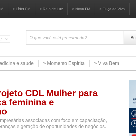
FM
> Líder FM
> Raio de Luz
> Nova FM
> Ouça ao Vivo
Bu
SC
edicina e saúde
> Momento Espírita
> Viva Bem
ojeto CDL Mulher para
ça feminina e
mo
 empresárias associadas com foco em capacitação,
eranças e geração de oportunidades de negócios.