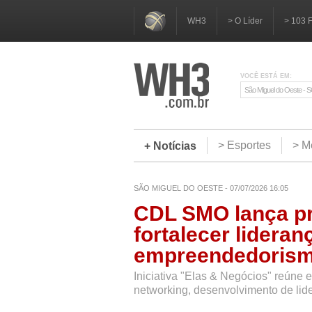
WH3
> O Líder
> 103 
VOCÊ ESTÁ EM:
São Miguel do Oeste - 
> Esportes
> M
+ Notícias
SÃO MIGUEL DO OESTE - 07/07/2026 16:05
CDL SMO lança pr
fortalecer lideran
empreendedoris
Iniciativa "Elas & Negócios" reúne
networking, desenvolvimento de lid