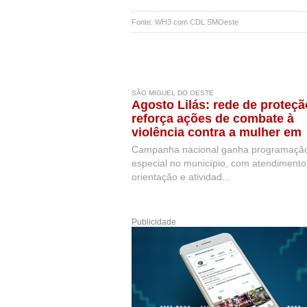
Fonte: WH3 com CDL SMOeste
SÃO MIGUEL DO OESTE
Agosto Lilás: rede de proteçã
reforça ações de combate à
violência contra a mulher em
São Miguel do Oeste
Campanha nacional ganha programaçã
especial no município, com atendimento
orientação e atividad...
Publicidade