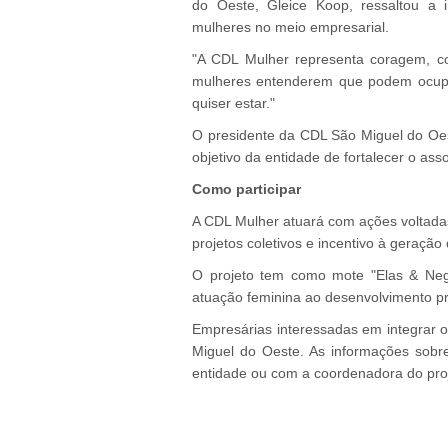
do Oeste, Gleice Koop, ressaltou a i
mulheres no meio empresarial.
"A CDL Mulher representa coragem, co
mulheres entenderem que podem ocupar
quiser estar."
O presidente da CDL São Miguel do Oest
objetivo da entidade de fortalecer o as
Como participar
A CDL Mulher atuará com ações voltadas
projetos coletivos e incentivo à geração
O projeto tem como mote "Elas & Negó
atuação feminina ao desenvolvimento pro
Empresárias interessadas em integrar
Miguel do Oeste. As informações sobr
entidade ou com a coordenadora do pro