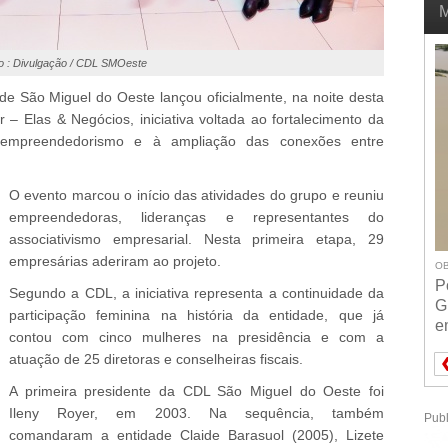
M
o : Divulgação / CDL SMOeste
de São Miguel do Oeste lançou oficialmente, na noite desta
 – Elas & Negócios, iniciativa voltada ao fortalecimento da
o empreendedorismo e à ampliação das conexões entre
O evento marcou o início das atividades do grupo e reuniu
empreendedoras, lideranças e representantes do
associativismo empresarial. Nesta primeira etapa, 29
empresárias aderiram ao projeto.
OB
P
Segundo a CDL, a iniciativa representa a continuidade da
G
participação feminina na história da entidade, que já
e
contou com cinco mulheres na presidência e com a
atuação de 25 diretoras e conselheiras fiscais.
A primeira presidente da CDL São Miguel do Oeste foi
Ileny Royer, em 2003. Na sequência, também
Publ
comandaram a entidade Claide Barasuol (2005), Lizete