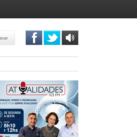
scar
OUÇA
ONLINE