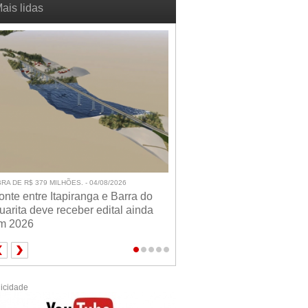
ais lidas
RA DE R$ 379 MILHÕES. - 04/08/2026
onte entre Itapiranga e Barra do
uarita deve receber edital ainda
m 2026
icidade