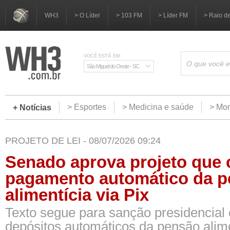
WH3
> O Líder
> 103 FM
> Líder FM
> Raio d
VOCÊ ESTÁ EM:
São Miguel do Oeste - SC
> Esportes
> Medicina e saúde
> Mom
+ Notícias
PROJETO DE LEI - 08/07/2026 09:24
Senado aprova projeto que 
pagamento automático da 
alimentícia via Pix
Texto segue para sanção presidencial 
depósitos automáticos da pensão alime