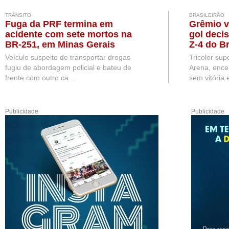
TRÂNSITO
BRASILEIRÃO
Fuga da PRF termina em
Grêmio v
acidente com sete mortos na
gol deci
BR-251, em Minas Gerais
Z-4 do Br
Veículo suspeito de transportar drogas
Tricolor sup
fugiu de abordagem policial e bateu de
Arena, ence
frente com outro ca...
sem vitória e
Publicidade
Publicidade