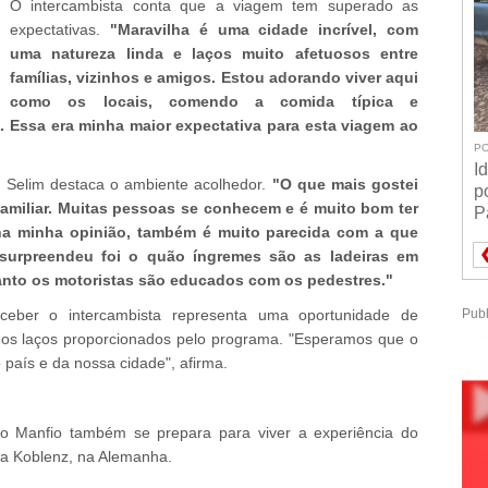
O intercambista conta que a viagem tem superado as
expectativas.
"Maravilha é uma cidade incrível, com
uma natureza linda e laços muito afetuosos entre
famílias, vizinhos e amigos. Estou adorando viver aqui
como os locais, comendo a comida típica e
. Essa era minha maior expectativa para esta viagem ao
PO
I
, Selim destaca o ambiente acolhedor.
"O que mais gostei
p
familiar. Muitas pessoas se conhecem e é muito bom ter
P
, na minha opinião, também é muito parecida com a que
surpreendeu foi o quão íngremes são as ladeiras em
anto os motoristas são educados com os pedestres."
eceber o intercambista representa uma oportunidade de
Publ
cer os laços proporcionados pelo programa. "Esperamos que o
país e da nossa cidade", afirma.
o Manfio também se prepara para viver a experiência do
ra Koblenz, na Alemanha.