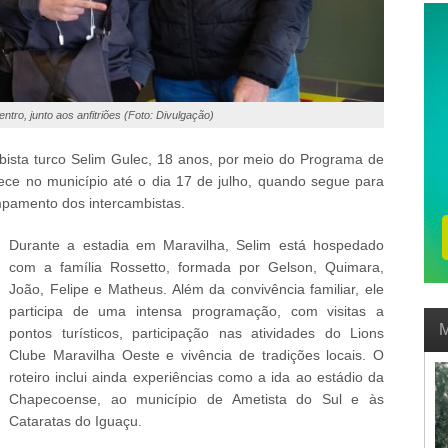
ntro, junto aos anfitriões (Foto: Divulgação)
bista turco Selim Gulec, 18 anos, por meio do Programa de
ce no município até o dia 17 de julho, quando segue para
ampamento dos intercambistas.
Durante a estadia em Maravilha, Selim está hospedado
com a família Rossetto, formada por Gelson, Quimara,
João, Felipe e Matheus. Além da convivência familiar, ele
participa de uma intensa programação, com visitas a
M
pontos turísticos, participação nas atividades do Lions
Clube Maravilha Oeste e vivência de tradições locais. O
roteiro inclui ainda experiências como a ida ao estádio da
Chapecoense, ao município de Ametista do Sul e às
Cataratas do Iguaçu.