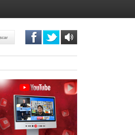
scar
OUÇA
ONLINE