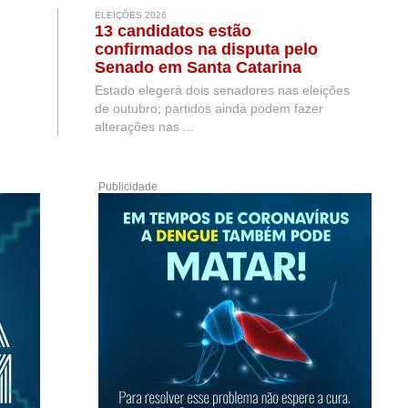
ELEIÇÕES 2026
13 candidatos estão
confirmados na disputa pelo
Senado em Santa Catarina
Estado elegerá dois senadores nas eleições
de outubro; partidos ainda podem fazer
alterações nas ...
Publicidade