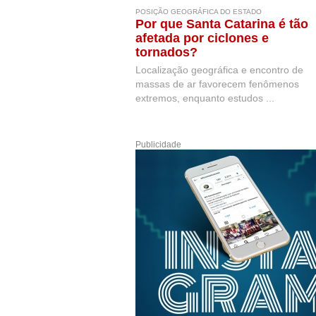
POSIÇÃO GEOGRÁFICA DO ESTADO
Por que Santa Catarina é tão
afetada por ciclones e
tornados?
Localização geográfica e encontro de
massas de ar favorecem fenômenos
extremos, enquanto estudos ...
Publicidade