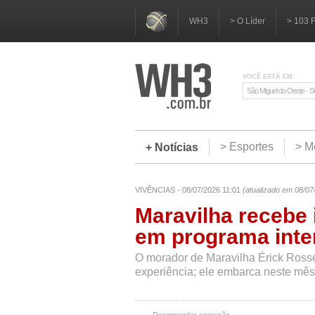
WH3
> O Líder
> 103 
VOCÊ ESTÁ EM:
São Miguel do Oeste - 
> Esportes
> M
+ Notícias
VIVÊNCIAS - 08/07/2026 11:01
(atualizado em 08/07
Maravilha recebe 
em programa inte
O morador de Maravilha Érick Rosse
experiência; ele embarca neste mê