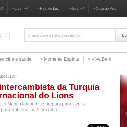
FM
> Líder FM
> Raio de Luz
> Nova FM
> Ouça ao Vivo
Bu
SC
edicina e saúde
> Momento Espírita
> Viva Bem
/2026 13:03)
intercambista da Turquia
rnacional do Lions
tto Manfio também se prepara para viver a
s para Koblenz, na Alemanha