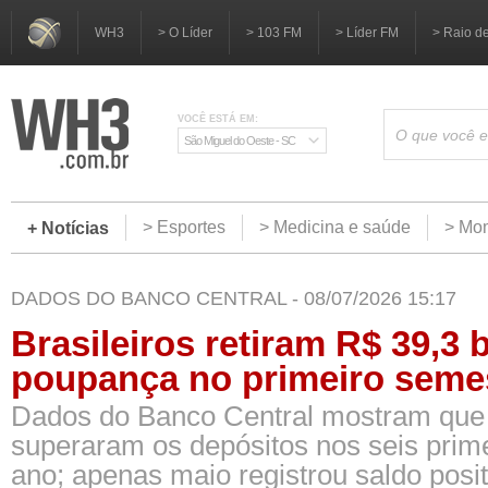
WH3
> O Líder
> 103 FM
> Líder FM
> Raio d
VOCÊ ESTÁ EM:
São Miguel do Oeste - SC
> Esportes
> Medicina e saúde
> Mom
+ Notícias
DADOS DO BANCO CENTRAL - 08/07/2026 15:17
Brasileiros retiram R$ 39,3 
poupança no primeiro semes
Dados do Banco Central mostram que
superaram os depósitos nos seis prim
ano; apenas maio registrou saldo posit