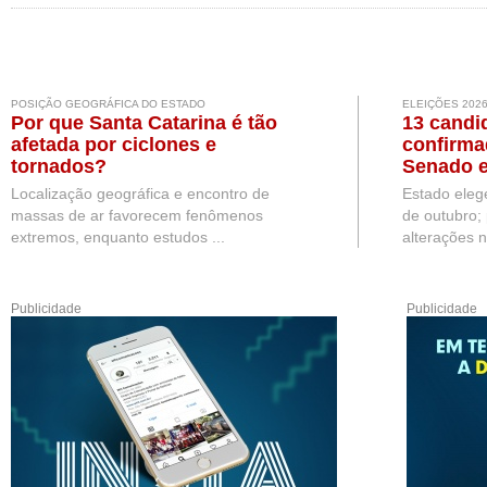
POSIÇÃO GEOGRÁFICA DO ESTADO
ELEIÇÕES 202
Por que Santa Catarina é tão
13 candi
afetada por ciclones e
confirma
tornados?
Senado e
Localização geográfica e encontro de
Estado eleg
massas de ar favorecem fenômenos
de outubro;
extremos, enquanto estudos ...
alterações n
Publicidade
Publicidade