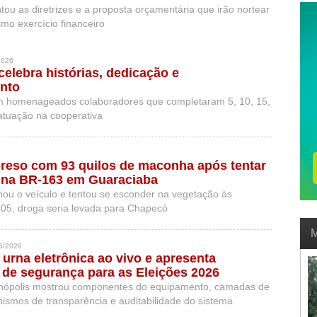
ou as diretrizes e a proposta orçamentária que irão nortear
mo exercício financeiro
2026
elebra histórias, dedicação e
nto
am homenageados colaboradores que completaram 5, 10, 15,
atuação na cooperativa
preso com 93 quilos de maconha após tentar
F na BR-163 em Guaraciaba
ou o veículo e tentou se esconder na vegetação às
05; droga seria levada para Chapecó
M
8/2026
urna eletrônica ao vivo e apresenta
de segurança para as Eleições 2026
anópolis mostrou componentes do equipamento, camadas de
ismos de transparência e auditabilidade do sistema
ação.