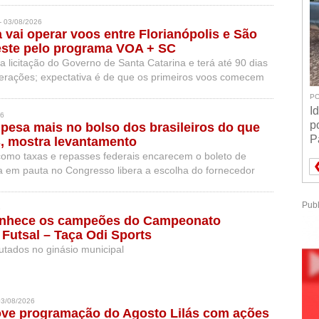
 03/08/2026
 vai operar voos entre Florianópolis e São
este pelo programa VOA + SC
 licitação do Governo de Santa Catarina e terá até 90 dias
operações; expectativa é de que os primeiros voos comecem
e dezembro.
PO
I
26
p
 pesa mais no bolso dos brasileiros do que
P
, mostra levantamento
omo taxas e repasses federais encarecem o boleto de
 em pauta no Congresso libera a escolha do fornecedor
e todo o país
Publ
6
onhece os campeões do Campeonato
 Futsal – Taça Odi Sports
utados no ginásio municipal
3/08/2026
e programação do Agosto Lilás com ações