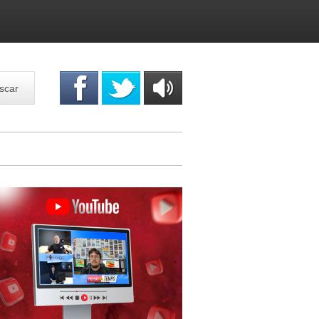
scar
OUÇA
ONLINE