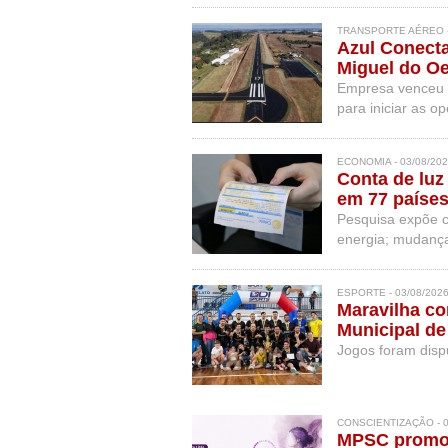
TRANSPORTE AÉREO -
Azul Conecta
Miguel do O
Empresa venceu a
para iniciar as 
entre novembro 
ECONOMIA - 03/08/20
Conta de luz
em 77 países
Pesquisa expõe c
energia; mudança
para moradores d
ESPORTE - 03/08/202
Maravilha c
Municipal de
Jogos foram disp
CONSCIENTIZAÇÃO - 0
MPSC promov