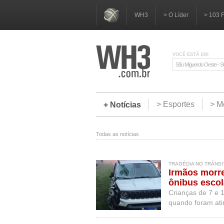
WH3
> O Líder
> 103 
VOCÊ ESTÁ EM:
São Miguel do Oeste - 
> Esportes
> M
+ Notícias
Todas as notícias
TRAGÉDIA NO TRÂNSIT
Irmãos morr
ônibus esco
Crianças de 7 e 
quando foram ati