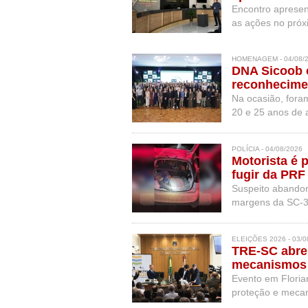
Encontro apresent
as ações no próxi
HOMENAGEM - 04/08/
DNA Sicoob c
reconhecime
Na ocasião, for
20 e 25 anos de 
POLÍCIA - 04/08/2026
Motorista é 
fugir da PR
Suspeito abandon
margens da SC-3
ELEIÇÕES 2026 - 03/0
TRE-SC abre 
mecanismos 
Evento em Flori
proteção e mecan
eletrônico de vot