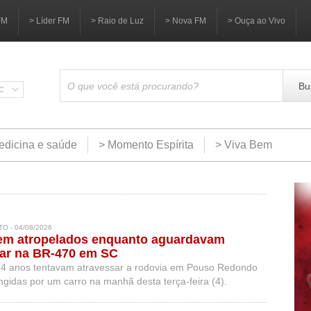
FM
> Líder FM
> Raio de Luz
> Nova FM
> Ouça ao Vivo
Bu
SC
edicina e saúde
> Momento Espírita
> Viva Bem
O - 04/08/2026
em atropelados enquanto aguardavam
lar na BR-470 em SC
14 anos tentavam atravessar a rodovia em Pouso Redondo
ngidas por um carro na manhã desta terça-feira (4).