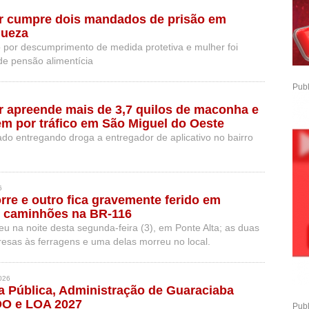
tar cumpre dois mandados de prisão em
queza
 por descumprimento de medida protetiva e mulher foi
de pensão alimentícia
Publ
tar apreende mais de 3,7 quilos de maconha e
m por tráfico em São Miguel do Oeste
rado entregando droga a entregador de aplicativo no bairro
6
rre e outro fica gravemente ferido em
e caminhões na BR-116
u na noite desta segunda-feira (3), em Ponte Alta; as duas
resas às ferragens e uma delas morreu no local.
026
 Pública, Administração de Guaraciaba
DO e LOA 2027
Publ