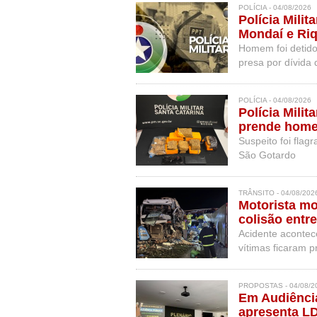
POLÍCIA - 04/08/2026
Polícia Mili
Mondaí e Ri
Homem foi detido
presa por dívida 
POLÍCIA - 04/08/2026
Polícia Mili
prende home
Suspeito foi flag
São Gotardo
TRÂNSITO - 04/08/202
Motorista mo
colisão entr
Acidente acontece
vítimas ficaram p
PROPOSTAS - 04/08/2
Em Audiência
apresenta L