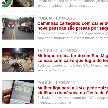
Prisão aconteceu na tarde de sábado (9) no ba
levado à unidade prisional da cidade
POLÍCIA - 10/08/2025
Caminhão carregado com carne de 
nove pessoas são presas por saq
Durante atendimento, PRF e BM prendeu o g
caminhão; motorista foi encaminhado para at
Vacaria
TRÂNSITO - 10/08/2025
Motoqueiro fica ferido em São Mi
colisão com carro que fugiu do lo
Acidente aconteceu no bairro São Jorge; vítima
levada ao hospital.
POLÍCIA - 10/08/2025
Mulher liga para a PM e pede “piz
violência doméstica no Oeste de 
Policiais mantiveram contato pelo WhatsApp, 
a chegada do socorro