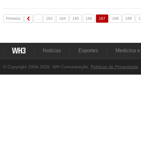
Primeira
...
183
184
185
186
187
188
189
1
Notícias
Esportes
Medicina e
© Copyright 2004-2026. WH Comunicação.
Políticas de Privacidade