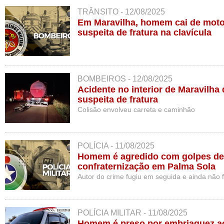
TRÂNSITO - 12/08/2025
Em Maravilha, homem cai de motoc
suspeita de fratura na clavícula
BOMBEIROS - 12/08/2025
Acidente no interior de Maravilha
suspeita de fratura
Colisão envolveu carreta e caminhão
POLÍCIA - 11/08/2025
Homem é agredido com golpes de 
confraternização em Palma Sola
Autor do crime fugiu em seguida e ainda não fo
POLÍCIA MILITAR - 11/08/2025
Homem é preso por embriaguez ao