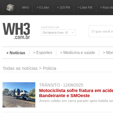
WH3
> O Líder
> 103 FM
> Líder FM
> Raio d
VOCÊ ESTÁ EM:
São Miguel do Oeste - SC
> Esportes
> Medicina e saúde
> Mom
+ Notícias
Todas as notícias
>
Policia
TRÂNSITO - 12/08/2025
Motociclista sofre fratura em acid
Bandeirante e SMOeste
Jovem colidiu em carro parado após batida ant