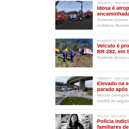
TRÂNSITO - 29/07/202
Idosa é atro
encaminhada
Acidente ocorreu 
mobilizou Bombe
ACIDENTE DE TRÂNSIT
Veículo é pr
BR-282, em 
Acidente deixou u
TRÂNSITO - 28/07/202
Elevado na e
parado após 
Veículo carregado
manhã de segund
POLÍCIA - 28/07/2025
Polícia indi
familiares d