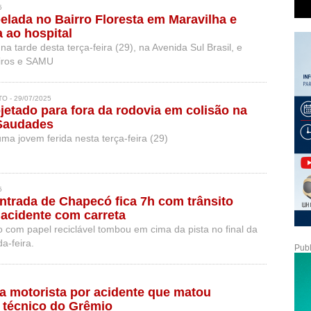
5
pelada no Bairro Floresta em Maravilha e
 ao hospital
na tarde desta terça-feira (29), na Avenida Sul Brasil, e
iros e SAMU
O - 29/07/2025
ojetado para fora da rodovia em colisão na
Saudades
ma jovem ferida nesta terça-feira (29)
5
ntrada de Chapecó fica 7h com trânsito
acidente com carreta
 com papel reciclável tombou em cima da pista no final da
a-feira.
Publ
cia motorista por acidente que matou
e técnico do Grêmio