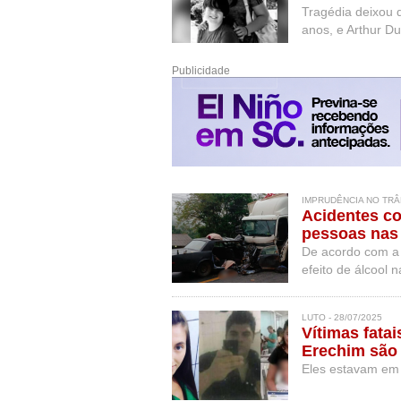
Tragédia deixou 
anos, e Arthur Du
Mano Menezes
Publicidade
IMPRUDÊNCIA NO TRÂN
Acidentes c
pessoas nas
De acordo com a 
efeito de álcool 
LUTO - 28/07/2025
Vítimas fata
Erechim são 
Eles estavam em