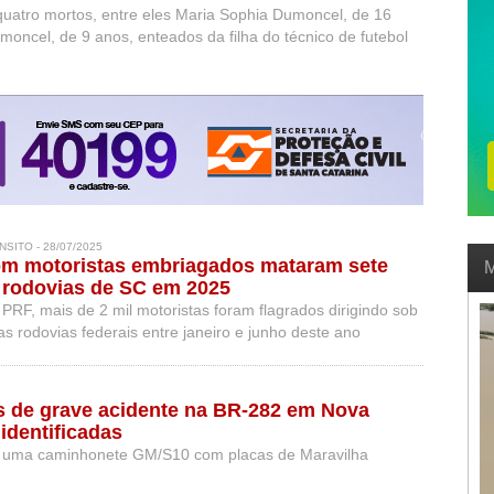
quatro mortos, entre eles Maria Sophia Dumoncel, de 16
moncel, de 9 anos, enteados da filha do técnico de futebol
SITO - 28/07/2025
om motoristas embriagados mataram sete
M
 rodovias de SC em 2025
PRF, mais de 2 mil motoristas foram flagrados dirigindo sob
nas rodovias federais entre janeiro e junho deste ano
is de grave acidente na BR-282 em Nova
identificadas
 uma caminhonete GM/S10 com placas de Maravilha