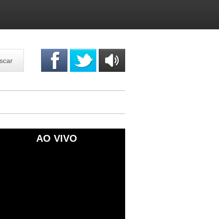
scar
OUÇA
ONLINE
AO VIVO