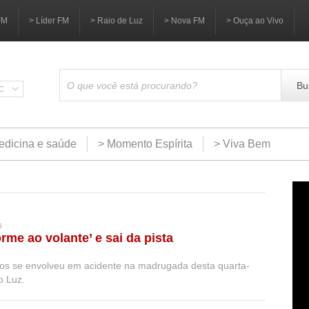
FM
> Líder FM
> Raio de Luz
> Nova FM
> Ouça ao Vivo
Bu
SC
edicina e saúde
> Momento Espírita
> Viva Bem
5
rme ao volante’ e sai da pista
s se envolveu em acidente na madrugada desta quarta-
o Luz.