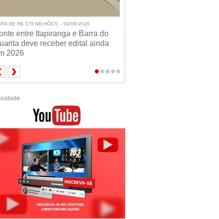
RA DE R$ 379 MILHÕES. - 04/08/2026
onte entre Itapiranga e Barra do
uarita deve receber edital ainda
m 2026
icidade