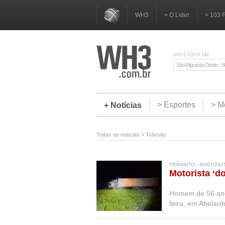
WH3
> O Líder
> 103 
VOCÊ ESTÁ EM:
São Miguel do Oeste - 
> Esportes
> M
+ Notícias
Todas as notícias
>
Trânsito
TRÂNSITO - 30/07/202
Motorista ‘do
Homem de 56 ano
feira, em Abelard