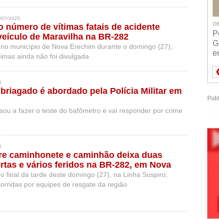
/07/2025
OB
o número de vítimas fatais de acidente
P
eículo de Maravilha na BR-282
G
 no município de Nova Erechim durante o domingo (27);
e
timas ainda não foi divulgada
5
briagado é abordado pela Polícia Militar em
Publ
sou a fazer o teste do bafômetro e vai responder por crime
5
re caminhonete e caminhão deixa duas
tas e vários feridos na BR-282, em Nova
o final da tarde deste domingo (27), na Linha Suspiro;
orridas por equipes de resgate da região