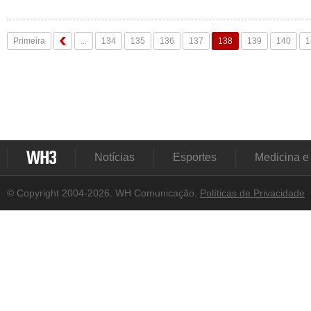
Primeira
...
134
135
136
137
138
139
140
1
Notícias
Esportes
Medicina e
© Copyright 2004-2026. WH Comunicação.
Políticas de Privacidade