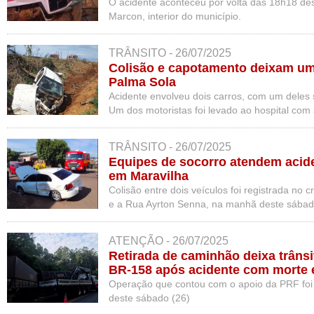
O acidente aconteceu por volta das 18h18 des
Marcon, interior do município.
TRÂNSITO - 26/07/2025
Colisão e capotamento deixam um
Palma Sola
Acidente envolveu dois carros, com um deles 
Um dos motoristas foi levado ao hospital com 
TRÂNSITO - 26/07/2025
Equipes de socorro atendem acide
em Maravilha
Colisão entre dois veículos foi registrada no 
e a Rua Ayrton Senna, na manhã deste sábad
ATENÇÃO - 26/07/2025
Retirada de caminhão deixa trânsi
BR-158 após acidente com morte
Operação que contou com o apoio da PRF foi f
deste sábado (26)