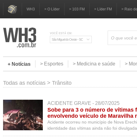
WH3
> O Líder
> 103 FM
> Líder FM
> Raio d
VOCÊ ESTÁ EM:
São Miguel do Oeste - SC
> Esportes
> Medicina e saúde
> Mom
+ Notícias
Todas as notícias
>
Trânsito
ACIDENTE GRAVE - 28/07/2025
Sobe para 3 o número de vítimas f
envolvendo veículo de Maravilha 
Acidente ocorreu no município de Nova Erech
identidade das vítimas ainda não foi divulgada