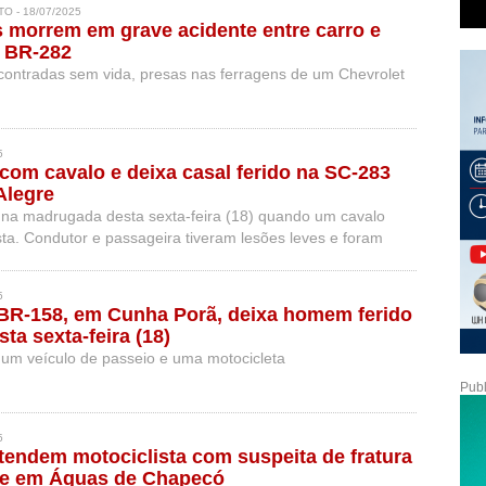
O - 18/07/2025
 morrem em grave acidente entre carro e
 BR-282
contradas sem vida, presas nas ferragens de um Chevrolet
5
 com cavalo e deixa casal ferido na SC-283
Alegre
 na madrugada desta sexta-feira (18) quando um cavalo
ista. Condutor e passageira tiveram lesões leves e foram
al.
5
 BR-158, em Cunha Porã, deixa homem ferido
ta sexta-feira (18)
 um veículo de passeio e uma motocicleta
Publ
5
endem motociclista com suspeita de fratura
te em Águas de Chapecó