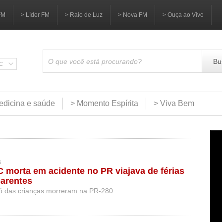
FM
> Líder FM
> Raio de Luz
> Nova FM
> Ouça ao Vivo
Bu
SC
edicina e saúde
> Momento Espírita
> Viva Bem
5
C morta em acidente no PR viajava de férias
parentes
avó das crianças morreram na PR-280