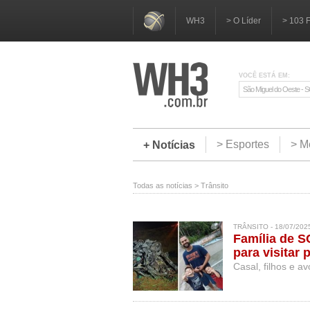
WH3
> O Líder
> 103 
VOCÊ ESTÁ EM:
São Miguel do Oeste - 
> Esportes
> M
+ Notícias
Todas as notícias
>
Trânsito
TRÂNSITO - 18/07/202
Família de S
para visitar 
Casal, filhos e 