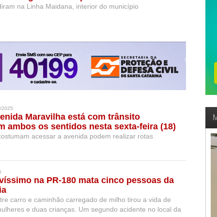
diram na Linha Maidana, interior do município
/2025
enida Maravilha está com trânsito
M
 ambos os sentidos nesta sexta-feira (18)
ostumam acessar a avenida podem realizar rotas
5
víssimo na PR-180 mata cinco pessoas da
ia
ntre carro e caminhão carregado de milho tirou a vida de
mulheres e duas crianças. Um segundo acidente no local da