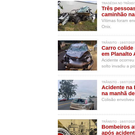
TRAGÉDIA NO TRÂNSIT
Três pessoas
caminhão na
Vítimas foram en
Onix.
TRÂNSITO - 18/07/202
Carro colide
em Planalto 
Acidente ocorreu
solto invadiu a p
levados ao hospit
TRÂNSITO - 18/07/202
Acidente na
na manhã des
Colisão envolveu
TRÂNSITO - 18/07/202
Bombeiros at
após aciden