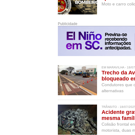
Moto e carro coli
Publicidade
EM MARAVILHA - 18/07
Trecho da Av
bloqueado em
Condutores que c
alternativas
TRÂNSITO - 18/07/202
Acidente gra
mesma famíl
Colisão frontal e
motorista, duas 