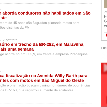
utro ferido.
5
OB
tar aborda condutores não habilitados em São
P
este
G
mem de 45 anos são flagrados pilotando motos sem
e
ões distintas da PM.
 - 16/07/2025
sório em trecho da BR-282, em Maravilha,
Publ
mais uma semana
go ocorre no Km 605,9, em frente a empresa Piracanjuba
5
ca fiscalização na Avenida Willy Barth para
entes com motos em São Miguel do Oeste
zação e orientação buscam diminuir o número de ocorrências
 da BR-163, que registrou aumento de acidentes.