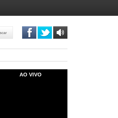
scar
OUÇA
ONLINE
AO VIVO