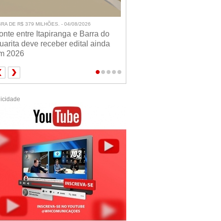
RA DE R$ 379 MILHÕES. - 04/08/2026
onte entre Itapiranga e Barra do
uarita deve receber edital ainda
m 2026
icidade