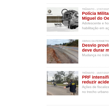
tragédia deixou o
TRÂNSITO - 17/07/202
Polícia Mili
Miguel do O
Adolescente e ho
habilitação em aç
OBRAS DA PERIMETRAL
Desvio provi
deve durar 
Mudança no tráfe
TRÂNSITO - 16/07/202
PRF intensifi
reduzir acid
Ações de fiscali
no trecho urbano