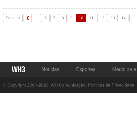
Primeira
...
6
7
8
9
10
11
12
13
14
...
Notícias
Esportes
Medicina e
© Copyright 2004-2026. WH Comunicação.
Políticas de Privacidade