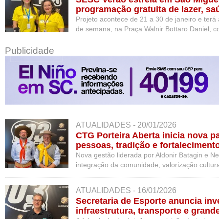
programação gratuita de lazer, sa
Projeto acontece de 21 a 30 de janeiro e terá 
de semana, na Praça Walnir Bottaro Daniel, co
recreação, ações de saúde e shows ao vivo.
Publicidade
ATUALIDADES - 20/01/2026
CTG Porteira Aberta inicia nova 
pessoas, tradição e fortaleciment
Nova gestão liderada por Aldonir Batagin e Ne
integração da comunidade, valorização cultur
tradicionais em São Miguel do Oeste.
ATUALIDADES - 16/01/2026
Secretaria de Esporte anuncia in
infraestrutura, transporte e gran