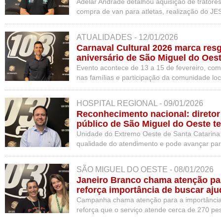
Miguel do Oeste
Adelar Andrade detalhou aquisição de tratore
compra de van para atletas, realização do JE
complexo esportivo para até 3 mil pessoas.
ATUALIDADES - 12/01/2026
Carnaval Cultural 2026 marca resga
aniversário de São Miguel do Oes
Evento acontece de 13 a 15 de fevereiro, com
nas famílias e participação da comunidade loca
HOSPITAL REGIONAL - 09/01/2026
Reconhecimento nacional: diretor 
público de São Miguel do Oeste t
comparável a grandes centros
Unidade do Extremo Oeste de Santa Catarina
qualidade do atendimento e pode avançar par
previsto para maio
SÃO MIGUEL DO OESTE - 08/01/2026
Janeiro Branco chama atenção pa
reforça importância de buscar aj
Oeste
Campanha chama atenção para a importância
reforça que o serviço atende cerca de 270 p