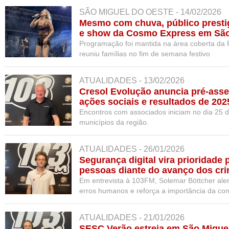
SÃO MIGUEL DO OESTE - 14/02/2026
Mesmo com chuva, público presti
e show da Cosmo Express em São
Programação foi mantida na área coberta da P
reuniu famílias no fim de semana festivo
ATUALIDADES - 13/02/2026
Cresol Evolução anuncia pré-asse
ações sociais e resultados de 202
Encontros com associados iniciam no dia 25 d
municípios da região.
ATUALIDADES - 26/01/2026
Segurança digital vira prioridade
pessoas diante do avanço dos cri
Em entrevista à 103FM, Solemar Böttcher alert
erros humanos e reforça a importância da con
em segurança da informação.
ATUALIDADES - 21/01/2026
SESC Verão estreia em São Migue