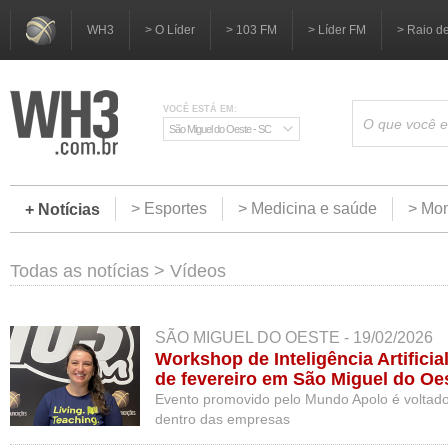
WH3
> O Líder
> 103 FM
> Líder FM
> Raio d
VOCÊ ESTÁ EM:
São Miguel do Oeste - SC
> Esportes
> Medicina e saúde
> Mom
+ Notícias
Todas as notícias
>
Vídeos
SÃO MIGUEL DO OESTE - 19/02/2026
Workshop de Inteligência Artificial
de fevereiro em São Miguel do Oe
Evento promovido pelo Mundo Apolo é voltado 
dentro das empresas