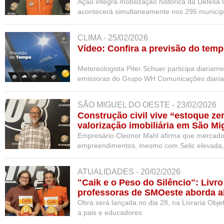
Oeste
Ação integra mobilização histórica da Defesa 
acontecerá simultaneamente nos 295 municíp
CLIMA - 25/02/2026
Vídeo: Confira a previsão do tempo
Metereologista Piter Schuer participa diaria
emissoras do Grupo WH Comunicações diari
SÃO MIGUEL DO OESTE - 23/02/2026
Construção civil vive “estoque ze
valorização imobiliária em São Mi
Empresário Cleonor Mahl afirma que mercad
empreendimentos, mesmo com Selic elevada,
investimento a médio e longo prazo
ATUALIDADES - 20/02/2026
"Caik e o Peso do Silêncio": Livro
professoras de SMOeste aborda ab
forma lúdica e orientativa
Obra será lançada no dia 28, na Livraria Obje
a pais e educadores