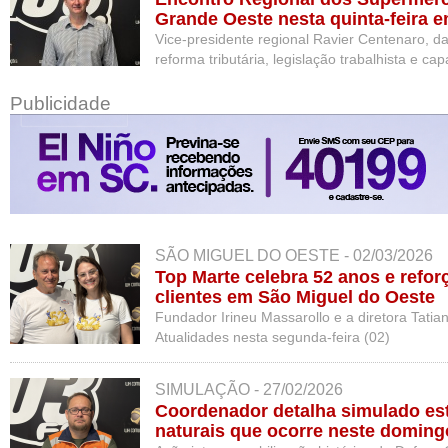
Grande Oeste nesta quinta-feira
Vice-presidente regional Ravier Centenaro, 
reforma tributária, legislação trabalhista e c
Centro de Eventos.
Publicidade
SÃO MIGUEL DO OESTE - 02/03/2026
Top Marte celebra 52 anos e ref
clientes em São Miguel do Oeste
Fundador Irineu Massarollo e a diretora Tatia
Atualidades nesta segunda-feira (02)
SIMULAÇÃO - 27/02/2026
Coordenador detalha simulado es
naturais que ocorre neste domin