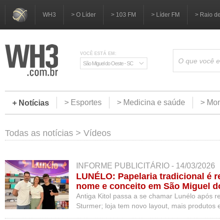
WH3
> O Líder
> 103 FM
> Líder FM
> Raio d
VOCÊ ESTÁ EM:
São Miguel do Oeste - SC
> Esportes
> Medicina e saúde
> Mom
+ Notícias
Todas as notícias
>
Vídeos
INFORME PUBLICITÁRIO - 14/03/2026
LUNÉLO: Papelaria tradicional é 
nome e conceito em São Miguel d
Antiga Kitol passa a se chamar Lunélo após re
Sturmer; loja tem novo layout, mais produtos
clientes