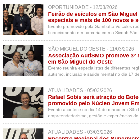
OPORTUNIDADE - 12/03/2026
Feirão de veículos em São Miguel
especiais e mais de 100 novos e 
Evento promovido pela Gambatto Veículos reú
financiamento em parceria com o Sicoob São
SÃO MIGUEL DO OESTE - 11/03/2026
Associação AutiSMO promove 3º 
em São Miguel do Oeste
Evento reunirá especialistas de diferentes re
autismo, inclusão e saúde mental no dia 17 de
ATUALIDADES - 05/03/2026
Rafael Sobis será atração do Bot
promovido pelo Núcleo Jovem E
Evento acontece no dia 14 de março em São 
empreendedorismo, gestão e experiências do
negócios
ATUALIDADES - 03/03/2026
Encontro Regional dos Supermerc