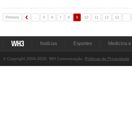
Primeira
...
5
6
7
8
9
10
11
12
13
...
Notícias
Esportes
Medicina e
© Copyright 2004-2026. WH Comunicação.
Políticas de Privacidade