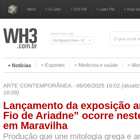
WH3
> O Líder
> 103 FM
> Líder FM
> Raio d
VOCÊ ESTÁ EM:
São Miguel do Oeste - SC
> Esportes
> Medicina e saúde
> Mom
+ Notícias
ARTE CONTEMPORÂNEA - 06/06/2025 16:02
(atual
16:09)
Lançamento da exposição ar
Fio de Ariadne” ocorre nest
em Maravilha
Produção que une mitologia grega e ar