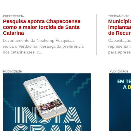
PREFERENCIA
TREINAMENTO
Pesquisa aponta Chapecoense
Municípi
como a maior torcida de Santa
implanta
Catarina
de Recu
Levantamento da Neokemp Pesquisas
Capacitação
indica o Verdão na liderança da preferência
representan
dos catarinenses, c...
para apresen
Publicidade
Publicidade