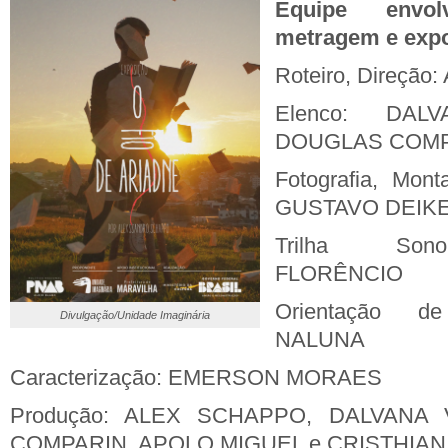
Equipe envo
metragem e expo
Roteiro, Direçã
Elenco: DA
DOUGLAS COM
Fotografia, Mont
GUSTAVO DEIK
Trilha Son
FLORÊNCIO
Orientação d
Divulgação/Unidade Imaginária
NALUNA
Caracterização: EMERSON MORAES
Produção: ALEX SCHAPPO, DALVANA
COMPARIN, APOLO MIGUEL e CRISTHIAN 