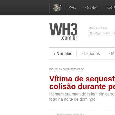
WH3
> O Líder
> 103 
VOCÊ ESTÁ EM:
São Miguel do Oeste - 
> Esportes
> M
+ Notícias
POLICIA - 04/08/2025 01:03
Vítima de sequest
colisão durante 
Homem era mantido refém em carro q
fogo na noite de domingo.