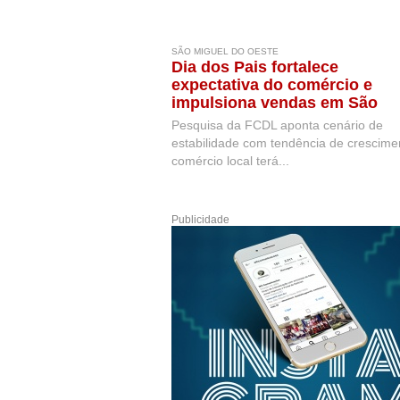
SÃO MIGUEL DO OESTE
Dia dos Pais fortalece
expectativa do comércio e
impulsiona vendas em São
Miguel do Oeste
Pesquisa da FCDL aponta cenário de
estabilidade com tendência de crescime
comércio local terá...
Publicidade