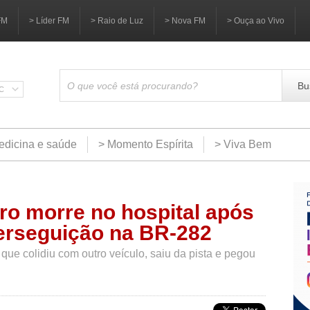
FM
> Líder FM
> Raio de Luz
> Nova FM
> Ouça ao Vivo
Bu
SC
edicina e saúde
> Momento Espírita
> Viva Bem
ro morre no hospital após
perseguição na BR-282
ue colidiu com outro veículo, saiu da pista e pegou