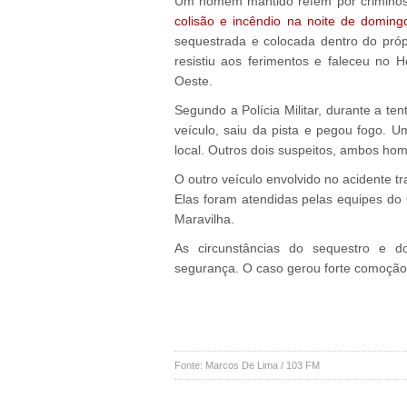
Um homem mantido refém por crimino
colisão e incêndio na noite de domin
sequestrada e colocada dentro do próp
resistiu aos ferimentos e faleceu no 
Oeste.
Segundo a Polícia Militar, durante a ten
veículo, saiu da pista e pegou fogo. 
local. Outros dois suspeitos, ambos ho
O outro veículo envolvido no acidente t
Elas foram atendidas pelas equipes d
Maravilha.
As circunstâncias do sequestro e d
segurança. O caso gerou forte comoção
Fonte: Marcos De Lima / 103 FM