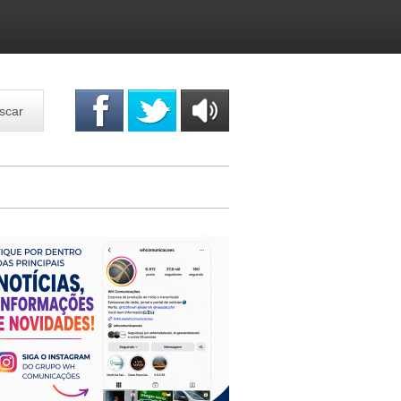
scar
OUÇA
ONLINE