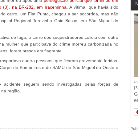
sos morreu após uma
perseguição policial que terminou em
M
go (3), na BR-282, em Iraceminha
. A vítima, que havia sido
rio carro, um Fiat Punto, chegou a ser socorrida, mas não
Hospital Regional Terezinha Gaio Basso, em São Miguel do
tativa de fuga, o carro dos sequestradores colidiu com outro
Uma mulher que participava do crime morreu carbonizada no
mens, foram presos em flagrante.
ransportava quatro pessoas, que ficaram gravemente feridas.
o Corpo de Bombeiros e do SAMU de São Miguel do Oeste e
OB
o acidente seguem sendo investigadas pelas forças de
P
 na região.
G
e
Publ