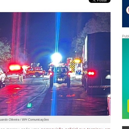
Publ
duardo Oliveira / WH Comunicações