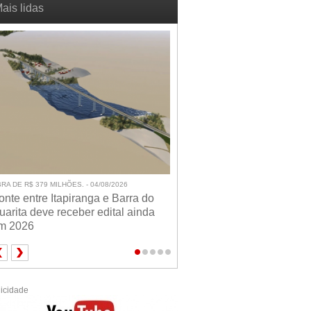
ais lidas
RA DE R$ 379 MILHÕES. - 04/08/2026
onte entre Itapiranga e Barra do
uarita deve receber edital ainda
m 2026
icidade