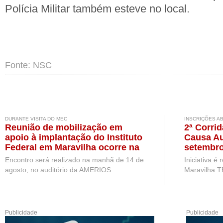
Polícia Militar também esteve no local.
Fonte: NSC
DURANTE VISITA DO MEC
INSCRIÇÕES A
Reunião de mobilização em
2ª Corri
apoio à implantação do Instituto
Causa Au
Federal em Maravilha ocorre na
setembro
próxima semana, durante visita
Encontro será realizado na manhã de 14 de
Iniciativa é
de representantes do MEC
agosto, no auditório da AMERIOS
Maravilha T
Publicidade
Publicidade