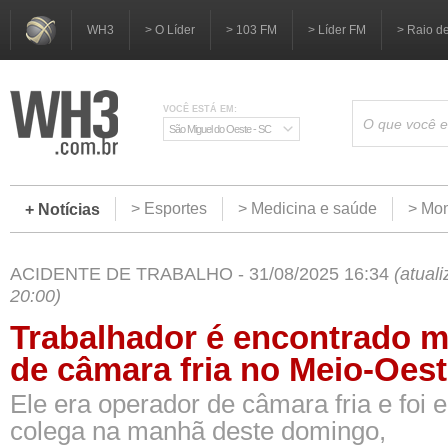
WH3
> O Líder
> 103 FM
> Líder FM
> Raio d
VOCÊ ESTÁ EM:
São Miguel do Oeste - SC
> Esportes
> Medicina e saúde
> Mom
+ Notícias
ACIDENTE DE TRABALHO - 31/08/2025 16:34
(atual
20:00)
Trabalhador é encontrado m
de câmara fria no Meio-Oes
Ele era operador de câmara fria e foi
colega na manhã deste domingo,