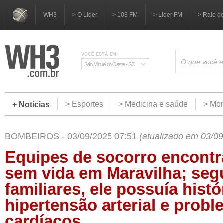
WH3
> O Líder
> 103 FM
> Líder FM
> Raio d
VOCÊ ESTÁ EM:
São Miguel do Oeste - SC
> Esportes
> Medicina e saúde
> Mom
+ Notícias
BOMBEIROS - 03/09/2025 07:51
(atualizado em 03/0
Equipes de socorro encont
sem vida em Maravilha; se
familiares, ele possuía histó
hipertensão arterial e prob
cardíacos