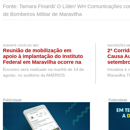
Fonte: Tamara Finardi/ O Líder/ WH Comunicações c
de Bombeiros Militar de Maravilha
DURANTE VISITA DO MEC
INSCRIÇÕES A
Reunião de mobilização em
2ª Corri
apoio à implantação do Instituto
Causa Au
Federal em Maravilha ocorre na
setembro
próxima semana, durante visita
Encontro será realizado na manhã de 14 de
Iniciativa é
de representantes do MEC
agosto, no auditório da AMERIOS
Maravilha T
Publicidade
Publicidade