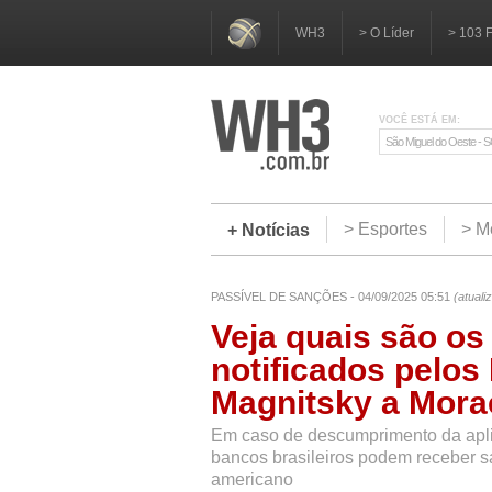
WH3
> O Líder
> 103 
VOCÊ ESTÁ EM:
São Miguel do Oeste - 
> Esportes
> M
+ Notícias
PASSÍVEL DE SANÇÕES - 04/09/2025 05:51
(atual
Veja quais são os
notificados pelos
Magnitsky a Mora
Em caso de descumprimento da aplic
bancos brasileiros podem receber 
americano