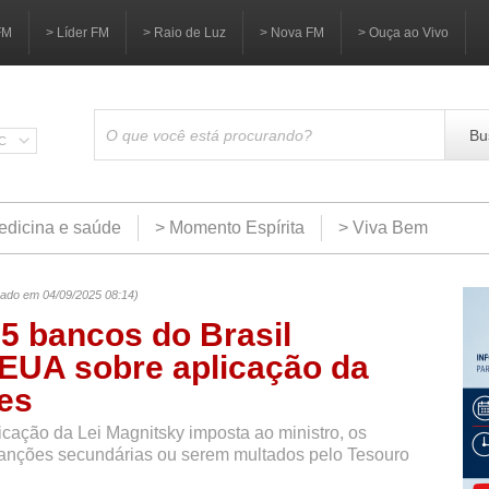
FM
> Líder FM
> Raio de Luz
> Nova FM
> Ouça ao Vivo
Bu
SC
edicina e saúde
> Momento Espírita
> Viva Bem
izado em 04/09/2025 08:14)
 5 bancos do Brasil
 EUA sobre aplicação da
es
ação da Lei Magnitsky imposta ao ministro, os
sanções secundárias ou serem multados pelo Tesouro