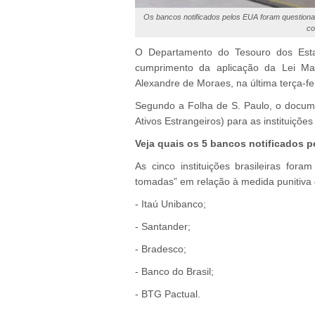
Os bancos notificados pelos EUA foram questionad
co
O Departamento do Tesouro dos Estad
cumprimento da aplicação da Lei Mag
Alexandre de Moraes, na última terça-fei
Segundo a Folha de S. Paulo, o docume
Ativos Estrangeiros) para as instituiçõe
Veja quais os 5 bancos notificados 
As cinco instituições brasileiras fo
tomadas” em relação à medida punitiva c
- Itaú Unibanco;
- Santander;
- Bradesco;
- Banco do Brasil;
- BTG Pactual.