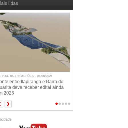
ais lidas
RA DE R$ 379 MILHÕES. - 04/08/2026
onte entre Itapiranga e Barra do
uarita deve receber edital ainda
m 2026
icidade