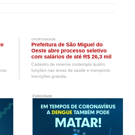
OPORTUNIDADE
de
Prefeitura de São Miguel do
s
Oeste abre processo seletivo
com salários de até R$ 26,3 mil
Cadastro de reserva contempla quatro
uras
funções nas áreas da saúde e transporte;
inscrições gratuita...
Publicidade