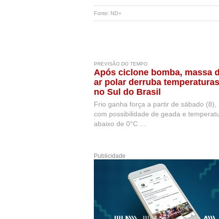
Fonte: ND+
PREVISÃO DO TEMPO
Após ciclone bomba, massa 
ar polar derruba temperatura
no Sul do Brasil
Frio ganha força a partir de sábado (8),
com possibilidade de geada e temperat
abaixo de 0°C ...
Publicidade