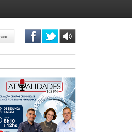
scar
OUÇA
ONLINE