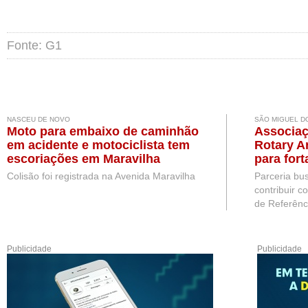
Fonte: G1
NASCEU DE NOVO
SÃO MIGUEL D
Moto para embaixo de caminhão
Associaç
em acidente e motociclista tem
Rotary A
escoriações em Maravilha
para for
pessoas
Colisão foi registrada na Avenida Maravilha
Parceria bu
Miguel d
contribuir c
de Referênc.
Publicidade
Publicidade