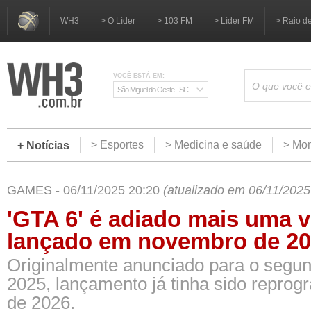
WH3
> O Líder
> 103 FM
> Líder FM
> Raio d
VOCÊ ESTÁ EM:
São Miguel do Oeste - SC
> Esportes
> Medicina e saúde
> Mom
+ Notícias
GAMES - 06/11/2025 20:20
(atualizado em 06/11/2025
'GTA 6' é adiado mais uma v
lançado em novembro de 2
Originalmente anunciado para o segu
2025, lançamento já tinha sido repro
de 2026.