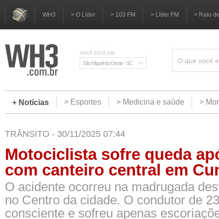
WH3
> O Líder
> 103 FM
> Líder FM
> Raio d
VOCÊ ESTÁ EM:
São Miguel do Oeste - SC
> Esportes
> Medicina e saúde
> Mom
+ Notícias
TRÂNSITO - 30/11/2025 07:44
Motociclista sofre queda ap
com canteiro central em Cu
O acidente ocorreu na madrugada des
no Centro da cidade. O condutor de 2
consciente e sofreu apenas escoriaçõ