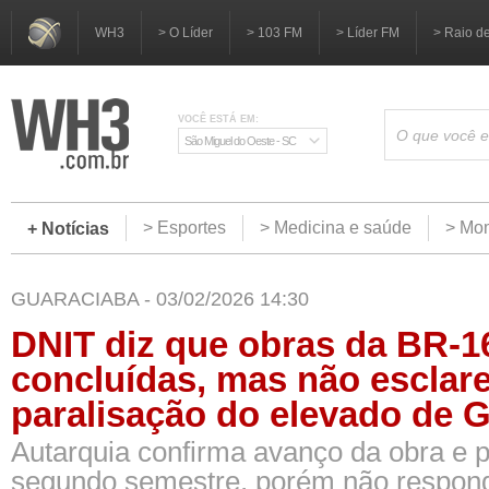
WH3
> O Líder
> 103 FM
> Líder FM
> Raio d
VOCÊ ESTÁ EM:
São Miguel do Oeste - SC
> Esportes
> Medicina e saúde
> Mom
+ Notícias
GUARACIABA - 03/02/2026 14:30
DNIT diz que obras da BR-1
concluídas, mas não esclare
paralisação do elevado de 
Autarquia confirma avanço da obra e p
segundo semestre, porém não respon