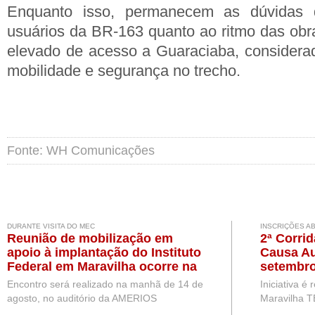
Enquanto isso, permanecem as dúvidas
usuários da BR-163 quanto ao ritmo das obr
elevado de acesso a Guaraciaba, considerad
mobilidade e segurança no trecho.
Fonte: WH Comunicações
DURANTE VISITA DO MEC
INSCRIÇÕES A
Reunião de mobilização em
2ª Corri
apoio à implantação do Instituto
Causa Au
Federal em Maravilha ocorre na
setembro
próxima semana, durante visita
Encontro será realizado na manhã de 14 de
Iniciativa é
de representantes do MEC
agosto, no auditório da AMERIOS
Maravilha T