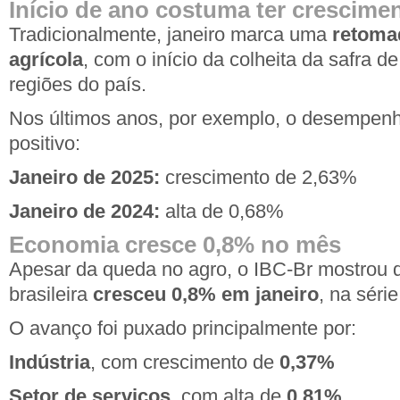
Início de ano costuma ter crescim
Tradicionalmente, janeiro marca uma
retomad
agrícola
, com o início da colheita da safra d
regiões do país.
Nos últimos anos, por exemplo, o desempenh
positivo:
Janeiro de 2025:
crescimento de 2,63%
Janeiro de 2024:
alta de 0,68%
Economia cresce 0,8% no mês
Apesar da queda no agro, o
IBC-Br
mostrou 
brasileira
cresceu 0,8% em janeiro
, na séri
O avanço foi puxado principalmente por:
Indústria
, com crescimento de
0,37%
Setor de serviços
, com alta de
0,81%