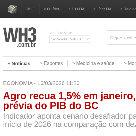
WH3
> O Líder
> 103 FM
> Líder FM
> Raio d
VOCÊ ESTÁ EM:
São Miguel do Oeste - SC
> Esportes
> Medicina e saúde
> Mom
+ Notícias
ECONOMIA - 16/03/2026 11:20
Agro recua 1,5% em janeiro
prévia do PIB do BC
Indicador aponta cenário desafiador p
início de 2026 na comparação com d