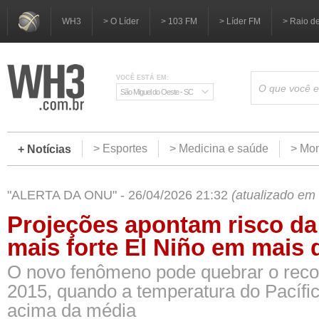
WH3
> O Líder
> 103 FM
> Líder FM
> Raio d
VOCÊ ESTÁ EM:
São Miguel do Oeste - SC
> Esportes
> Medicina e saúde
> Mom
+ Notícias
"ALERTA DA ONU" - 26/04/2026 21:32
(atualizado em
Projeções apontam risco da
mais forte El Niño em mais
O novo fenômeno pode quebrar o reco
2015, quando a temperatura do Pacífi
acima da média