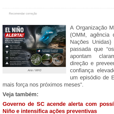
Recomendar correção
A Organização Me
(OMM, agência 
Nações Unidas) 
passada que “os
apontam clar
direção e preve
confiança elevad
Arte / WH3
um episódio de E
mais força nos próximos meses”.
Veja também:
Governo de SC acende alerta com possí
Niño e intensifica ações preventivas