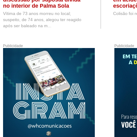
no interior de Palma Sola
escoriaç
Vítima de 73 anos morreu no local;
Colisão foi 
suspeito, de 74 anos, alegou ter reagido
após ser baleado na m...
Publicidade
Publicidade