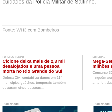
cuidados da Polícia Militar de Saltinho.
Fonte: WH3 com Bombeiros
FÚRIA DO TEMPO
LOTERIAS
Ciclone deixa mais de 2,3 mil
Mega-Sen
desalojados e uma pessoa
milhões 
morta no Rio Grande do Sul
Concurso 3
Defesa Civil contabiliza danos em 114
ninguém ace
municípios gaúchos; temporais também
anterior; du
deixaram cinco pessoas...
Publicidade
Publicidade