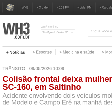
WH3
> O Líder
> 103 FM
> Líder FM
> Raio d
VOCÊ ESTÁ EM:
São Miguel do Oeste - SC
> Esportes
> Medicina e saúde
> Mom
+ Notícias
TRÂNSITO - 09/05/2026 10:09
Colisão frontal deixa mulhe
SC-160, em Saltinho
Acidente envolvendo dois veículos mo
de Modelo e Campo Erê na manhã de