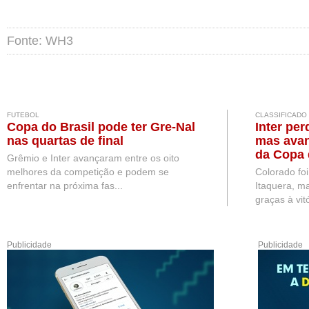
Fonte: WH3
FUTEBOL
CLASSIFICADO
Copa do Brasil pode ter Gre-Nal
Inter per
nas quartas de final
mas avan
da Copa 
Grêmio e Inter avançaram entre os oito
melhores da competição e podem se
Colorado fo
enfrentar na próxima fas...
Itaquera, ma
graças à vitó
Publicidade
Publicidade