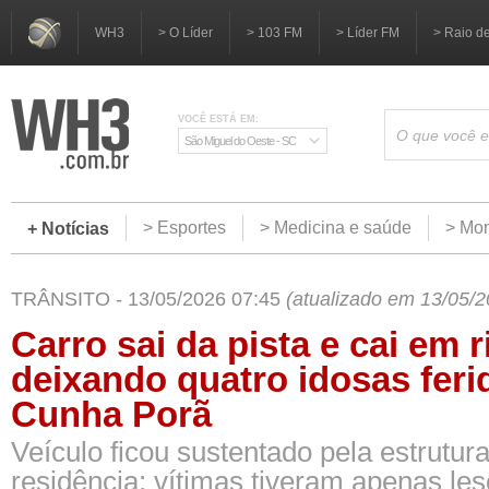
WH3
> O Líder
> 103 FM
> Líder FM
> Raio d
VOCÊ ESTÁ EM:
São Miguel do Oeste - SC
> Esportes
> Medicina e saúde
> Mom
+ Notícias
TRÂNSITO - 13/05/2026 07:45
(atualizado em 13/05/2
Carro sai da pista e cai em r
deixando quatro idosas fer
Cunha Porã
Veículo ficou sustentado pela estrutu
residência; vítimas tiveram apenas le