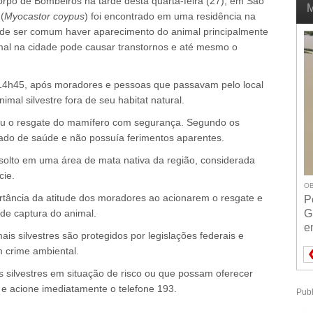
orpo de Bombeiros na tarde desta quarta-feira (27), em São
M
(
Myocastor coypus
) foi encontrado em uma residência na
ar de ser comum haver aparecimento do animal principalmente
al na cidade pode causar transtornos e até mesmo o
.
 14h45, após moradores e pessoas que passavam pelo local
al silvestre fora de seu habitat natural.
ou o resgate do mamífero com segurança. Segundo os
tado de saúde e não possuía ferimentos aparentes.
 solto em uma área de mata nativa da região, considerada
cie.
OB
tância da atitude dos moradores ao acionarem o resgate e
P
 de captura do animal.
G
e
s silvestres são protegidos por legislações federais e
m crime ambiental.
s silvestres em situação de risco ou que possam oferecer
 e acione imediatamente o telefone 193.
Publ