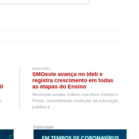
EDUCAÇÃO
SMOeste avança no Ideb e
registra crescimento em todas
il
as etapas do Ensino
Fundamental
Município amplia índices nos Anos Iniciais e
e;
Finais, consolidando evolução da educação
pública e ...
Publicidade