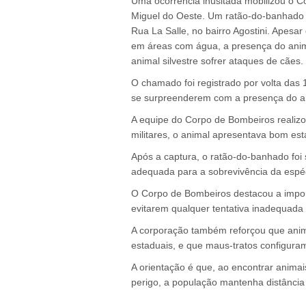
Uma ocorrência inusitada mobilizou o C
Miguel do Oeste. Um ratão-do-banhado 
Rua La Salle, no bairro Agostini. Apes
em áreas com água, a presença do anim
animal silvestre sofrer ataques de cães
O chamado foi registrado por volta das
se surpreenderem com a presença do anim
A equipe do Corpo de Bombeiros realiz
militares, o animal apresentava bom es
Após a captura, o ratão-do-banhado foi
adequada para a sobrevivência da espé
O Corpo de Bombeiros destacou a impor
evitarem qualquer tentativa inadequada
A corporação também reforçou que animai
estaduais, e que maus-tratos configura
A orientação é que, ao encontrar animai
perigo, a população mantenha distância