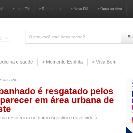
FM
> Líder FM
> Raio de Luz
> Nova FM
> Ouça ao Vivo
Bu
SC
edicina e saúde
> Momento Espírita
> Viva Bem
2026 17:09)
banhado é resgatado pelos
parecer em área urbana de
ste
uma residência no bairro Agostini e devolvido à