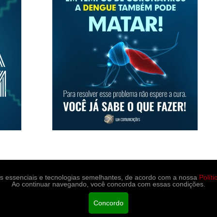
es essenciais e tecnologias semelhantes, de acordo com a nossa
Polít
Ao continuar navegando, você concorda com essas condições.
portes
Medicina e saúde
Contato
Concordo
ção.
Políticas de Privacidade