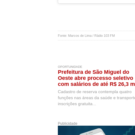
Fonte: Marcos de Lima / Rádio 103 FM
OPORTUNIDADE
Prefeitura de São Miguel do
Oeste abre processo seletivo
com salários de até R$ 26,3 m
Cadastro de reserva contempla quatro
funções nas áreas da saúde e transport
inscrições gratuita...
Publicidade