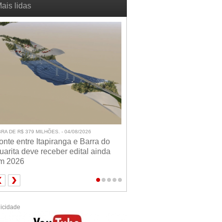
ais lidas
RA DE R$ 379 MILHÕES. - 04/08/2026
onte entre Itapiranga e Barra do
uarita deve receber edital ainda
m 2026
icidade