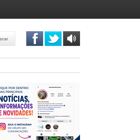
scar
OUÇA
ONLINE