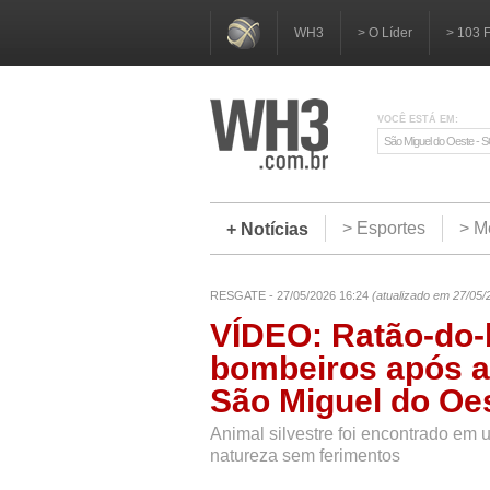
WH3
> O Líder
> 103 
VOCÊ ESTÁ EM:
São Miguel do Oeste - 
> Esportes
> M
+ Notícias
RESGATE - 27/05/2026 16:24
(atualizado em 27/05/
VÍDEO: Ratão-do-
bombeiros após a
São Miguel do Oe
Animal silvestre foi encontrado em 
natureza sem ferimentos